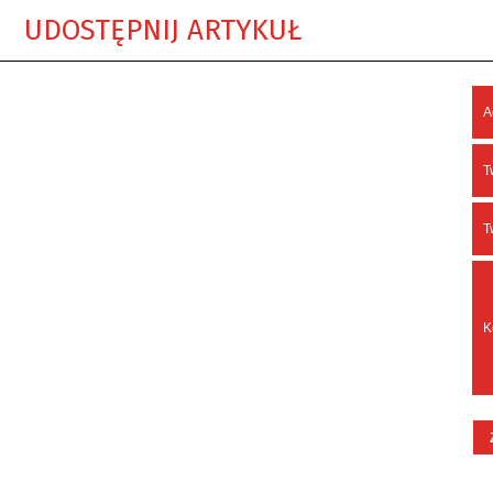
UDOSTĘPNIJ ARTYKUŁ
A
T
T
K