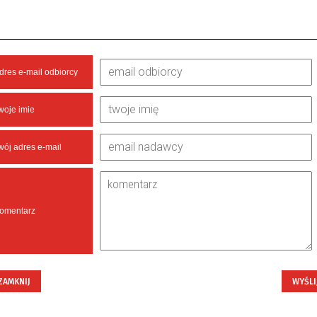
dres e-mail odbiorcy
woje imie
wój adres e-mail
omentarz