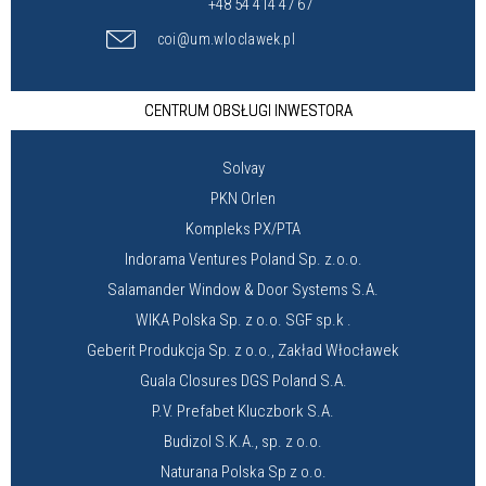
+48 54 414 47 67
coi@um.wloclawek.pl
CENTRUM OBSŁUGI INWESTORA
Solvay
PKN Orlen
Kompleks PX/PTA
Indorama Ventures Poland Sp. z.o.o.
Salamander Window & Door Systems S.A.
WIKA Polska Sp. z o.o. SGF sp.k .
Geberit Produkcja Sp. z o.o., Zakład Włocławek
Guala Closures DGS Poland S.A.
P.V. Prefabet Kluczbork S.A.
Budizol S.K.A., sp. z o.o.
Naturana Polska Sp z o.o.