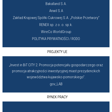
Bakalland S.A.
Anwil S.A
Zakład Krajowej Spółki Cukrowej S.A. „Polskie Przetwory”
RENEX sp. z o .o. sp.k.
WireCo WorldGroup
POLITYKA PRYWATNOŚCI / RODO
PROJEKTY UE
„Invest in BiT CITY 2. Promocja potencjału gospodarczego oraz
promocja atrakcyjności inwestycyjnej miast prezydenckich
województwa kujawsko-pomorskiego”.
gov_LAB
RYNEK PRACY