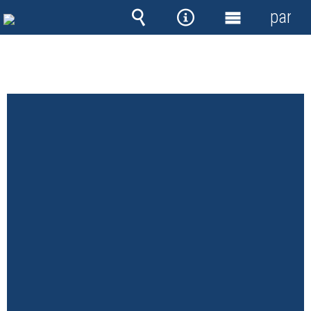
panel
Wyszukiwarka
Narzędzia
Menu
główne