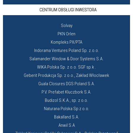
CENTRUM OBSŁUGI INWESTORA
Solvay
PKN Orlen
Kompleks PX/PTA
Indorama Ventures Poland Sp. z.o.o.
Salamander Window & Door Systems S.A.
WIKA Polska Sp. z o.o. SGF sp.k .
Geberit Produkcja Sp. z o.o., Zakład Włocławek
Guala Closures DGS Poland S.A.
P.V. Prefabet Kluczbork S.A.
Budizol S.K.A., sp. z o.o.
Naturana Polska Sp z o.o.
Bakalland S.A.
Anwil S.A