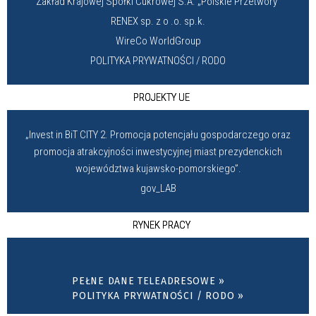
Zakład Krajowej Spółki Cukrowej S.A. „Polskie Przetwory”
RENEX sp. z o .o. sp.k.
WireCo WorldGroup
POLITYKA PRYWATNOŚCI / RODO
PROJEKTY UE
„Invest in BiT CITY 2. Promocja potencjału gospodarczego oraz
promocja atrakcyjności inwestycyjnej miast prezydenckich
województwa kujawsko-pomorskiego”.
gov_LAB
RYNEK PRACY
PEŁNE DANE TELEADRESOWE »
POLITYKA PRYWATNOŚCI / RODO »