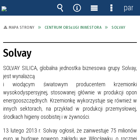
panel
Wyszukiwarka
Narzędzia
Menu
Menu
główne
szczegóło
MAPA STRONY
CENTRUM OBSŁUGI INWESTORA
SOLVAY
Solvay
SOLVAY SILICA, globalna jednostka biznesowa grupy Solvay,
jest wynalazcą
i wiodącym światowym producentem krzemionki
wysokodyspersyjnej, stosowanej głównie w produkcji opon
energooszczędnych. Krzemionkę wykorzystuje się również w
innych sektorach, na przykład w produkcji przemysłowej,
środkach higieny osobistej i w żywności.
13 lutego 2013 r. Solvay ogłosił, że zainwestuje 75 milionów
euro w budowę nowego zakładu we Włocławku, o rocznej