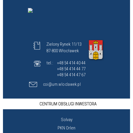
Zielony Rynek 11/13
87-800 Włocławek
tel.:
+48 54 414 40 44
+48 54 414 44 77
+48 54 414 47 67
coi@um.wloclawek.pl
CENTRUM OBSŁUGI INWESTORA
Solvay
PKN Orlen