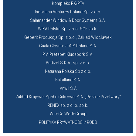
Kompleks PX/PTA
Indorama Ventures Poland Sp. z.o.o.
Salamander Window & Door Systems S.A.
WIKA Polska Sp. z o.o. SGF sp.k .
Geberit Produkcja Sp. z o.o., Zakład Włocławek
Guala Closures DGS Poland S.A.
P.V. Prefabet Kluczbork S.A.
Budizol S.K.A., sp. z o.o.
Naturana Polska Sp z o.o.
Bakalland S.A.
Anwil S.A
Zakład Krajowej Spółki Cukrowej S.A. „Polskie Przetwory”
RENEX sp. z o .o. sp.k.
WireCo WorldGroup
POLITYKA PRYWATNOŚCI / RODO