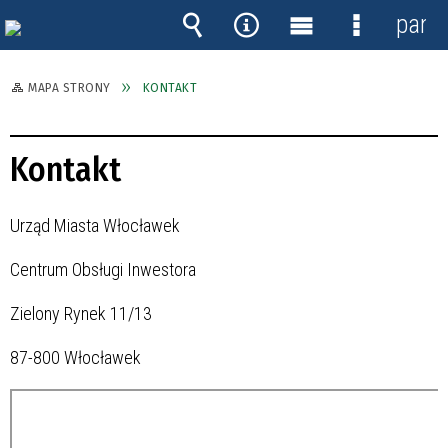
panel
Wyszukiwarka
Narzędzia
Menu
Menu
główne
szczegóło
MAPA STRONY
KONTAKT
Kontakt
Urząd Miasta Włocławek
Centrum Obsługi Inwestora
Zielony Rynek 11/13
87-800 Włocławek