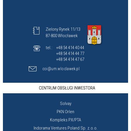
Zielony Rynek 11/13
87-800 Włocławek
tel.:
+48 54 414 40 44
+48 54 414 44 77
+48 54 414 47 67
coi@um.wloclawek.pl
CENTRUM OBSŁUGI INWESTORA
Solvay
PKN Orlen
Kompleks PX/PTA
Indorama Ventures Poland Sp. z.o.o.