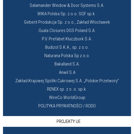
Salamander Window & Door Systems S.A.
WIKA Polska Sp. z o.o. SGF sp.k .
Geberit Produkcja Sp. z o.o., Zakład Włocławek
Guala Closures DGS Poland S.A.
P.V. Prefabet Kluczbork S.A.
Budizol S.K.A., sp. z o.o.
Naturana Polska Sp z o.o.
Bakalland S.A.
Anwil S.A
Zakład Krajowej Spółki Cukrowej S.A. „Polskie Przetwory”
RENEX sp. z o .o. sp.k.
WireCo WorldGroup
POLITYKA PRYWATNOŚCI / RODO
PROJEKTY UE