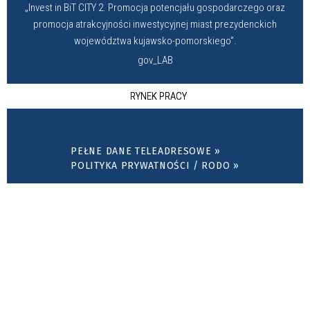
„Invest in BiT CITY 2. Promocja potencjału gospodarczego oraz
promocja atrakcyjności inwestycyjnej miast prezydenckich
województwa kujawsko-pomorskiego”.
gov_LAB
RYNEK PRACY
PEŁNE DANE TELEADRESOWE »
POLITYKA PRYWATNOŚCI / RODO »