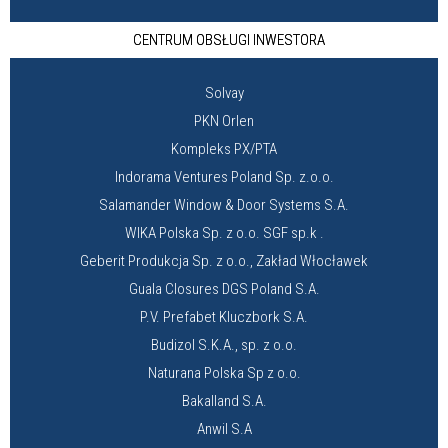
CENTRUM OBSŁUGI INWESTORA
Solvay
PKN Orlen
Kompleks PX/PTA
Indorama Ventures Poland Sp. z.o.o.
Salamander Window & Door Systems S.A.
WIKA Polska Sp. z o.o. SGF sp.k .
Geberit Produkcja Sp. z o.o., Zakład Włocławek
Guala Closures DGS Poland S.A.
P.V. Prefabet Kluczbork S.A.
Budizol S.K.A., sp. z o.o.
Naturana Polska Sp z o.o.
Bakalland S.A.
Anwil S.A