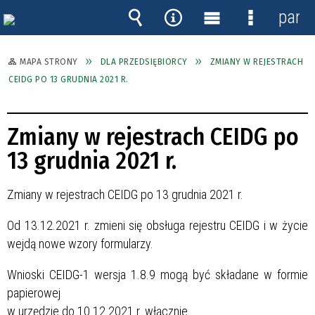
panel
Wyszukiwarka
Narzędzia
Menu
Menu
główne
szczegóło
MAPA STRONY
DLA PRZEDSIĘBIORCY
ZMIANY W REJESTRACH
CEIDG PO 13 GRUDNIA 2021 R.
Zmiany w rejestrach CEIDG po
13 grudnia 2021 r.
Zmiany w rejestrach CEIDG po 13 grudnia 2021 r.
Od 13.12.2021 r. zmieni się obsługa rejestru CEIDG i w życie
wejdą nowe wzory formularzy.
Wnioski CEIDG-1 wersja 1.8.9 mogą być składane w formie
papierowej
w urzędzie do 10.12.2021 r. włącznie.