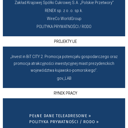
Zakład Krajowej Spółki Cukrowej S.A. „Polskie Przetwory”
RENEX sp. z o .o. sp.k.
WireCo WorldGroup
POLITYKA PRYWATNOŚCI / RODO
PROJEKTY UE
„Invest in BiT CITY 2. Promocja potencjału gospodarczego oraz
promocja atrakcyjności inwestycyjnej miast prezydenckich
województwa kujawsko-pomorskiego”.
gov_LAB
RYNEK PRACY
PEŁNE DANE TELEADRESOWE »
POLITYKA PRYWATNOŚCI / RODO »