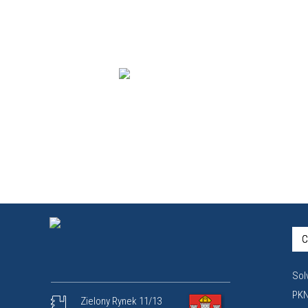
C
Sol
PKN
Zielony Rynek 11/13