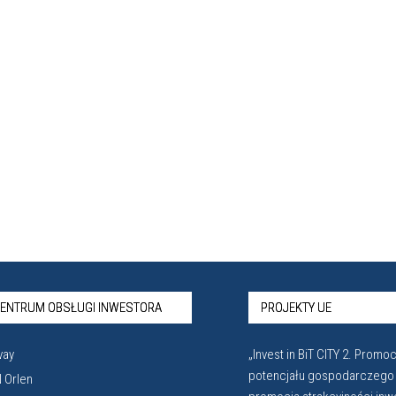
ENTRUM OBSŁUGI INWESTORA
PROJEKTY UE
vay
„Invest in BiT CITY 2. Promoc
potencjału gospodarczego
 Orlen