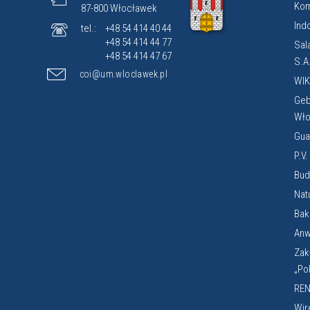
Kom
87-800 Włocławek
Ind
tel.:
+48 54 414 40 44
+48 54 414 44 77
Sal
+48 54 414 47 67
S.A
coi@um.wloclawek.pl
WIK
Geb
Wło
Gua
P.V
Budi
Nat
Bak
Anw
Zak
„Po
REN
Wir