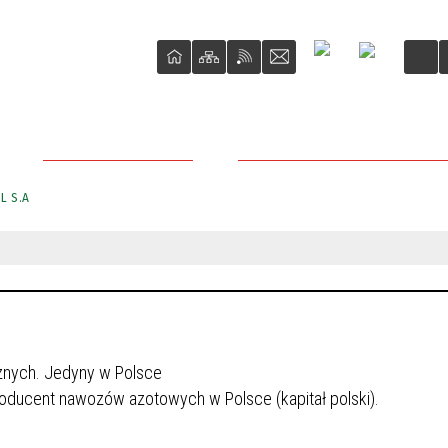
DLA PRZEDSIĘBIORCY
PRZETARGI NIERUCHOMOŚCI M
L S.A
cznych. Jedyny w Polsce
roducent nawozów azotowych w Polsce (kapitał polski).