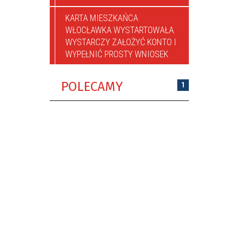
KARTA MIESZKAŃCA
WŁOCŁAWKA WYSTARTOWAŁA.
WYSTARCZY ZAŁOŻYĆ KONTO I
WYPEŁNIĆ PROSTY WNIOSEK
POLECAMY
1