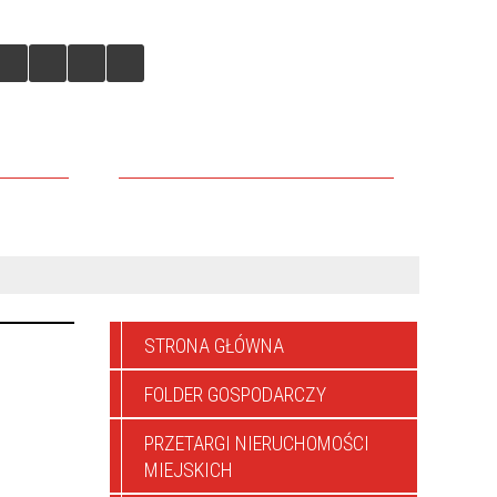
IEJSKICH
DLACZEGO WARTO TU INWESTOWAĆ
STRONA GŁÓWNA
FOLDER GOSPODARCZY
PRZETARGI NIERUCHOMOŚCI
MIEJSKICH