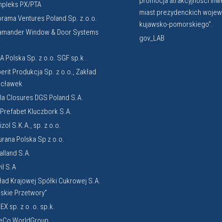
promocja atrakcyjności inw
pleks PX/PTA
miast prezydenckich woje
orama Ventures Poland Sp. z.o.o.
kujawsko-pomorskiego”.
amander Window & Door Systems
gov_LAB
.
A Polska Sp. z o.o. SGF sp.k .
erit Produkcja Sp. z o.o., Zakład
cławek
la Closures DGS Poland S.A.
. Prefabet Kluczbork S.A.
zol S.K.A., sp. z o.o.
urana Polska Sp z o.o.
alland S.A.
il S.A
ład Krajowej Spółki Cukrowej S.A.
lskie Przetwory”
EX sp. z o .o. sp.k.
eCo WorldGroup