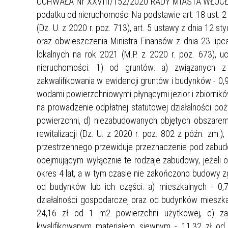
UCHWAŁA Nr XXVIII/152/2020 RADY MIASTA WŁOCŁAWEK
GRUNTOWEJ, STANOWIĄCEJ
podatku od nieruchomości Na podstawie art. 18 ust. 2 
ARP_POŻYCZKA ANTYINFLACYJNA
WŁASNOŚĆ SKARBU PAŃSTWA,
(Dz. U. z 2020 r. poz. 713), art. 5 ustawy z dnia 12 st
POŁOŻONEJ WE WŁOCŁAWKU PRZY UL.
oraz obwieszczenia Ministra Finansów z dnia 23 lip
DUNINOWSKIEJ, OZNACZONEJ JAKO
lokalnych na rok 2021 (M.P. z 2020 r. poz. 673), u
DZIAŁKA EWIDENCYJNA NR 26/2
nieruchomości: 1) od gruntów: a) związanych z
(WŁOCŁAWEK KM 93) O POW. 0,0835
HA.
zakwalifikowania w ewidencji gruntów i budynków - 0
wodami powierzchniowymi płynącymi jezior i zbiorników
na prowadzenie odpłatnej statutowej działalności po
powierzchni, d) niezabudowanych objętych obszarem 
rewitalizacji (Dz. U. z 2020 r. poz. 802 z późn. zm.
przestrzennego przewiduje przeznaczenie pod zabu
obejmującym wyłącznie te rodzaje zabudowy, jeżeli o
okres 4 lat, a w tym czasie nie zakończono budowy z
od budynków lub ich części: a) mieszkalnych - 0
działalności gospodarczej oraz od budynków mieszkal
24,16 zł od 1 m2 powierzchni użytkowej, c) zaj
kwalifikowanym materiałem siewnym - 11,32 zł od