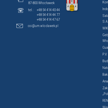
Kom
87-800 Włocławek
Ind
tel.:
+48 54 414 40 44
+48 54 414 44 77
Sal
+48 54 414 47 67
S.A
coi@um.wloclawek.pl
WIK
Geb
Wło
Gua
P.V
Budi
Nat
Bak
Anw
Zak
„Po
REN
Wir