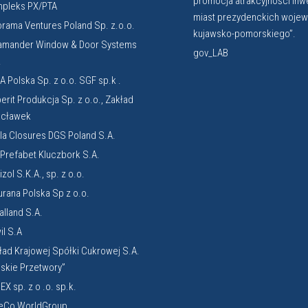
promocja atrakcyjności inw
pleks PX/PTA
miast prezydenckich woje
orama Ventures Poland Sp. z.o.o.
kujawsko-pomorskiego”.
amander Window & Door Systems
gov_LAB
.
A Polska Sp. z o.o. SGF sp.k .
erit Produkcja Sp. z o.o., Zakład
cławek
la Closures DGS Poland S.A.
. Prefabet Kluczbork S.A.
zol S.K.A., sp. z o.o.
urana Polska Sp z o.o.
alland S.A.
il S.A
ład Krajowej Spółki Cukrowej S.A.
lskie Przetwory”
EX sp. z o .o. sp.k.
eCo WorldGroup