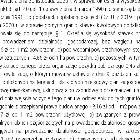
 z dnia 30 listopada 2020 r. w sprawie określenia wysokoś
pkt 8 i art. 40 ust. 1 ustawy z dnia 8 marca 1990 r. o samorządz
ycznia 1991 r. o podatkach i opłatach lokalnych (Dz. U. z 2019 r. 
ca 2020 r. w sprawie górnych granic stawek kwotowych podatkó
chwala się, co następuje: § 1. Określa się wysokość stawek p
 prowadzeniem działalności gospodarczej, bez względu 
,96 zł od 1 m2 powierzchni, b) pod wodami powierzchniowymi sto
 sztucznych - 4,85 zł od 1 ha powierzchni, c) pozostałych, w ty
żytku publicznego przez organizacje pożytku publicznego 0,45 
rewitalizacji, o którym mowa w ustawie z dnia 9 października
), i położonych na terenach, dla których miejscowy plan zagosp
dowę mieszkaniową, usługową albo zabudowę o przeznaczeniu 
d dnia wejścia w życie tego planu w odniesieniu do tych grunt
godnie z przepisami prawa budowlanego - 3,16 zł od 1 m2 powie
,77 zł od 1 m2 powierzchni użytkowej, b) związanych z pro
nych lub ich części zajętych na prowadzenie działalności gosp
ętych na prowadzenie działalności gospodarczej w zakres
 1 m2 powierzchni użytkowej, d) związanych z udzielaniem 