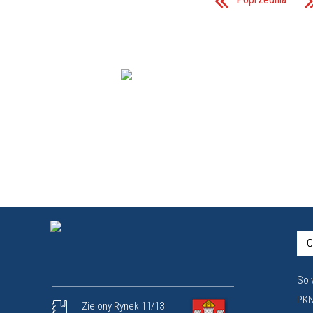
C
Sol
PKN
Zielony Rynek 11/13