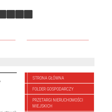
IEJSKICH
DLACZEGO WARTO TU INWESTOWAĆ
STRONA GŁÓWNA
e
FOLDER GOSPODARCZY
PRZETARGI NIERUCHOMOŚCI
MIEJSKICH