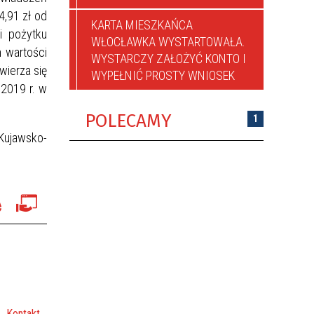
4,91 zł od
KARTA MIESZKAŃCA
i pożytku
WŁOCŁAWKA WYSTARTOWAŁA.
h wartości
WYSTARCZY ZAŁOŻYĆ KONTO I
wierza się
WYPEŁNIĆ PROSTY WNIOSEK
 2019 r. w
POLECAMY
1
Kujawsko-
Kontakt