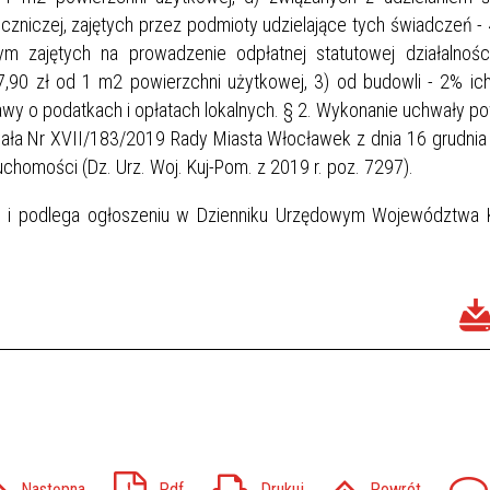
czniczej, zajętych przez podmioty udzielające tych świadczeń - 
m zajętych na prowadzenie odpłatnej statutowej działalnośc
7,90 zł od 1 m2 powierzchni użytkowej, 3) od budowli - 2% ic
ustawy o podatkach i opłatach lokalnych. § 2. Wykonanie uchwały po
ała Nr XVII/183/2019 Rady Miasta Włocławek z dnia 16 grudnia
chomości (Dz. Urz. Woj. Kuj-Pom. z 2019 r. poz. 7297).
. i podlega ogłoszeniu w Dzienniku Urzędowym Województwa 
Następna
Pdf
Drukuj
Powrót