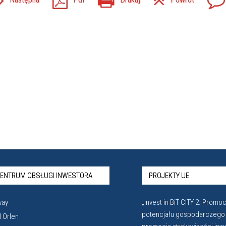
ENTRUM OBSŁUGI INWESTORA
PROJEKTY UE
vay
„Invest in BiT CITY 2. Promoc
potencjału gospodarczego
 Orlen