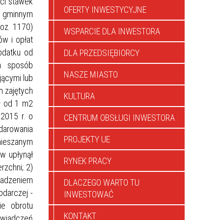
ci stawek
OFERTY INWESTYCYJNE
ie gminnym
poz. 1170)
WSPARCIE DLA INWESTORA
w i opłat
odatku od
DLA PRZEDSIĘBIORCY
na sposób
NASZE MIASTO
jącymi lub
m zajętych
KULTURA
zł od 1 m2
 2015 r. o
CENTRUM OBSŁUGI INWESTORA
odarowania
PROJEKTY UE
mieszanym
ów upłynął
RYNEK PRACY
rzchni; 2)
wadzeniem
DLACZEGO WARTO TU
odarczej -
INWESTOWAĆ
ie obrotu
KONTAKT
świadczeń