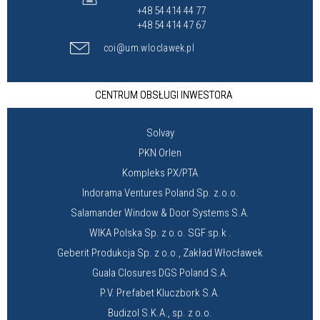
+48 54 414 44 77
+48 54 414 47 67
coi@um.wloclawek.pl
CENTRUM OBSŁUGI INWESTORA
Solvay
PKN Orlen
Kompleks PX/PTA
Indorama Ventures Poland Sp. z.o.o.
Salamander Window & Door Systems S.A.
WIKA Polska Sp. z o.o. SGF sp.k .
Geberit Produkcja Sp. z o.o., Zakład Włocławek
Guala Closures DGS Poland S.A.
P.V. Prefabet Kluczbork S.A.
Budizol S.K.A., sp. z o.o.