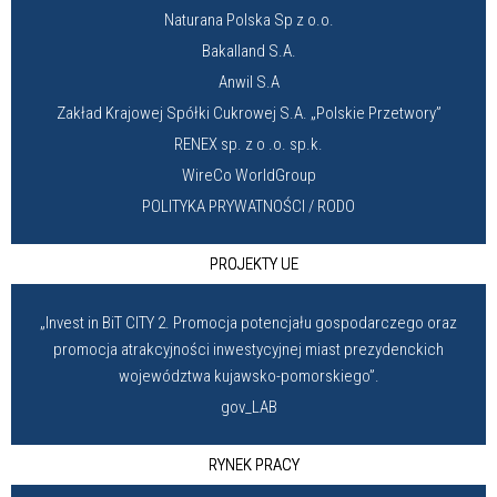
Naturana Polska Sp z o.o.
Bakalland S.A.
Anwil S.A
Zakład Krajowej Spółki Cukrowej S.A. „Polskie Przetwory”
RENEX sp. z o .o. sp.k.
WireCo WorldGroup
POLITYKA PRYWATNOŚCI / RODO
PROJEKTY UE
„Invest in BiT CITY 2. Promocja potencjału gospodarczego oraz
promocja atrakcyjności inwestycyjnej miast prezydenckich
województwa kujawsko-pomorskiego”.
gov_LAB
RYNEK PRACY