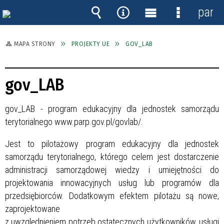
panel
Wyszukiwarka
Narzędzia
Menu
Menu
główne
szczegóło
MAPA STRONY
PROJEKTY UE
GOV_LAB
gov_LAB
gov_LAB - program edukacyjny dla jednostek samorządu
terytorialnego www.parp.gov.pl/govlab/.
Jest to pilotażowy program edukacyjny dla jednostek
samorządu terytorialnego, którego celem jest dostarczenie
administracji samorządowej wiedzy i umiejętności do
projektowania innowacyjnych usług lub programów dla
przedsiębiorców. Dodatkowym efektem pilotażu są nowe,
zaprojektowane
z uwzględnieniem potrzeb ostatecznych użytkowników, usługi