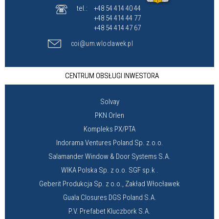
tel.:
+48 54 414 40 44
+48 54 414 44 77
+48 54 414 47 67
coi@um.wloclawek.pl
CENTRUM OBSŁUGI INWESTORA
Solvay
PKN Orlen
Kompleks PX/PTA
Indorama Ventures Poland Sp. z.o.o.
Salamander Window & Door Systems S.A.
WIKA Polska Sp. z o.o. SGF sp.k .
Geberit Produkcja Sp. z o.o., Zakład Włocławek
Guala Closures DGS Poland S.A.
P.V. Prefabet Kluczbork S.A.