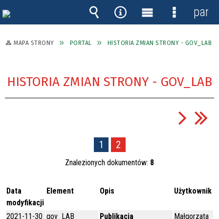
panel
Wyszukiwarka
Narzędzia
Menu
Menu
główne
szczegóło
MAPA STRONY
PORTAL
HISTORIA ZMIAN STRONY - GOV_LAB
HISTORIA ZMIAN STRONY - GOV_LAB
1
2
Znalezionych dokumentów:
8
Data
Element
Opis
Użytkownik
modyfikacji
2021-11-30
gov_LAB
Publikacja
Małgorzata