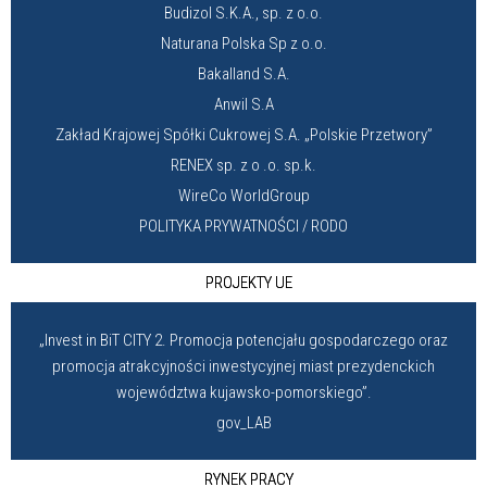
Budizol S.K.A., sp. z o.o.
Naturana Polska Sp z o.o.
Bakalland S.A.
Anwil S.A
Zakład Krajowej Spółki Cukrowej S.A. „Polskie Przetwory”
RENEX sp. z o .o. sp.k.
WireCo WorldGroup
POLITYKA PRYWATNOŚCI / RODO
PROJEKTY UE
„Invest in BiT CITY 2. Promocja potencjału gospodarczego oraz
promocja atrakcyjności inwestycyjnej miast prezydenckich
województwa kujawsko-pomorskiego”.
gov_LAB
RYNEK PRACY