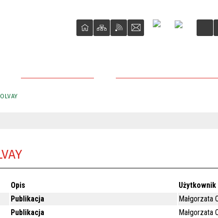
DLA PRZEDSIĘBIORCY
PRZETARGI NIERUCHOMOŚCI M
SOLVAY
LVAY
Opis
Użytkownik
Publikacja
Małgorzata O
Publikacja
Małgorzata O