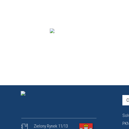
C
Sol
PKN
Zielony Rynek 11/13