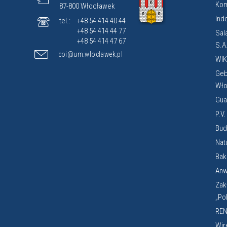
Kom
87-800 Włocławek
Ind
tel.:
+48 54 414 40 44
+48 54 414 44 77
Sal
+48 54 414 47 67
S.A
coi@um.wloclawek.pl
WIK
Geb
Wło
Gua
P.V
Budi
Nat
Bak
Anw
Zak
„Po
REN
Wir