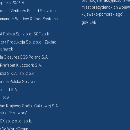
promocja atrakcyjności inw
pleks PX/PTA
miast prezydenckich woje
orama Ventures Poland Sp. z.o.o.
kujawsko-pomorskiego”.
amander Window & Door Systems
gov_LAB
.
A Polska Sp. z o.o. SGF sp.k .
erit Produkcja Sp. z o.o., Zakład
cławek
la Closures DGS Poland S.A.
. Prefabet Kluczbork S.A.
zol S.K.A., sp. z o.o.
urana Polska Sp z o.o.
alland S.A.
il S.A
ład Krajowej Spółki Cukrowej S.A.
lskie Przetwory”
EX sp. z o .o. sp.k.
eCo WorldGroup