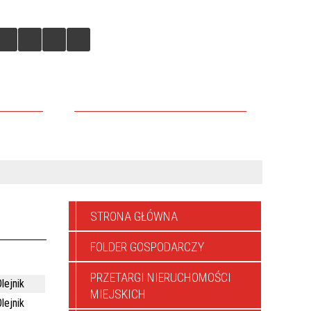
IEJSKICH
DLACZEGO WARTO TU INWESTOWAĆ
STRONA GŁÓWNA
FOLDER GOSPODARCZY
PRZETARGI NIERUCHOMOŚCI
lejnik
MIEJSKICH
lejnik