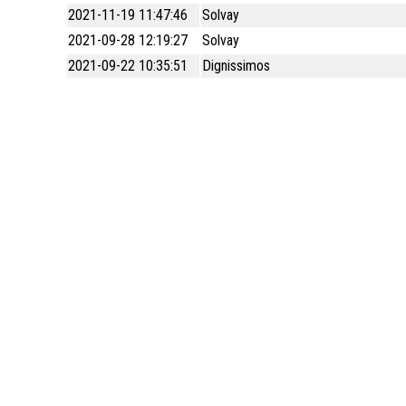
GRUNTOWEJ, STANOWIĄCEJ
2021-11-19 11:47:46
Solvay
ARP_POŻYCZKA ANTYINFLACYJNA
WŁASNOŚĆ SKARBU PAŃSTWA,
2021-09-28 12:19:27
Solvay
POŁOŻONEJ WE WŁOCŁAWKU PRZY UL.
2021-09-22 10:35:51
Dignissimos
DUNINOWSKIEJ, OZNACZONEJ JAKO
DZIAŁKA EWIDENCYJNA NR 26/2
(WŁOCŁAWEK KM 93) O POW. 0,0835
HA.