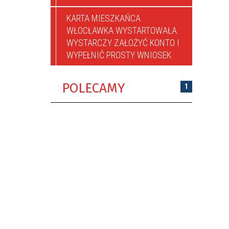
KARTA MIESZKAŃCA
WŁOCŁAWKA WYSTARTOWAŁA.
WYSTARCZY ZAŁOŻYĆ KONTO I
WYPEŁNIĆ PROSTY WNIOSEK
POLECAMY
1