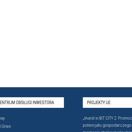
ENTRUM OBSŁUGI INWESTORA
PROJEKTY UE
vay
„Invest in BiT CITY 2. Promoc
potencjału gospodarczego
 Orlen