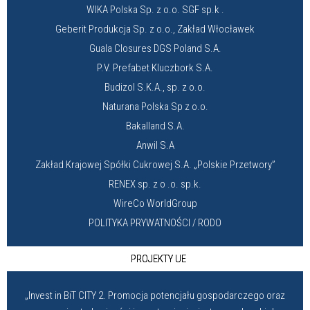
WIKA Polska Sp. z o.o. SGF sp.k .
Geberit Produkcja Sp. z o.o., Zakład Włocławek
Guala Closures DGS Poland S.A.
P.V. Prefabet Kluczbork S.A.
Budizol S.K.A., sp. z o.o.
Naturana Polska Sp z o.o.
Bakalland S.A.
Anwil S.A
Zakład Krajowej Spółki Cukrowej S.A. „Polskie Przetwory”
RENEX sp. z o .o. sp.k.
WireCo WorldGroup
POLITYKA PRYWATNOŚCI / RODO
PROJEKTY UE
„Invest in BiT CITY 2. Promocja potencjału gospodarczego oraz