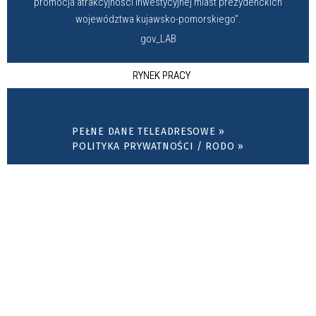
promocja atrakcyjności inwestycyjnej miast prezydenckich
województwa kujawsko-pomorskiego”.
gov_LAB
RYNEK PRACY
PEŁNE DANE TELEADRESOWE »
POLITYKA PRYWATNOŚCI / RODO »