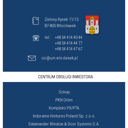
Zielony Rynek 11/13
87-800 Włocławek
tel.:
+48 54 414 40 44
+48 54 414 44 77
+48 54 414 47 67
coi@um.wloclawek.pl
CENTRUM OBSŁUGI INWESTORA
Solvay
PKN Orlen
Kompleks PX/PTA
Indorama Ventures Poland Sp. z.o.o.
Salamander Window & Door Systems S.A.