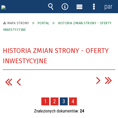
panel
Wyszukiwarka
Narzędzia
Menu
Menu
główne
szczegóło
MAPA STRONY
PORTAL
HISTORIA ZMIAN STRONY - OFERTY
INWESTYCYJNE
HISTORIA ZMIAN STRONY - OFERTY
INWESTYCYJNE
1
2
3
4
Znalezionych dokumentów:
24