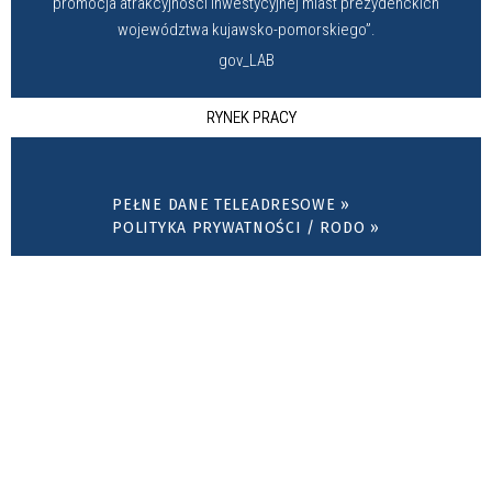
promocja atrakcyjności inwestycyjnej miast prezydenckich
województwa kujawsko-pomorskiego”.
gov_LAB
RYNEK PRACY
PEŁNE DANE TELEADRESOWE »
POLITYKA PRYWATNOŚCI / RODO »