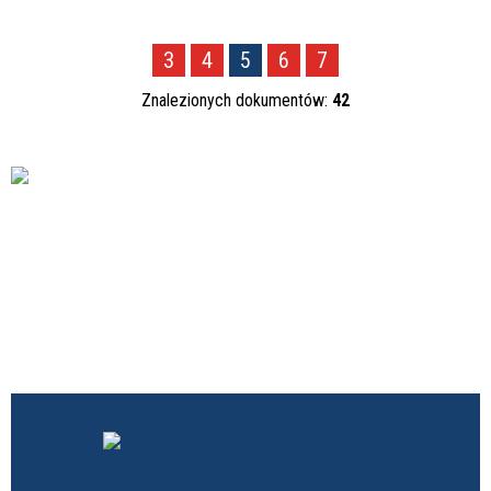
3
4
5
6
7
Znalezionych dokumentów:
42