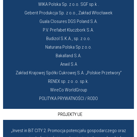
WIKA Polska Sp. z o.o. SGF sp.k .
Geberit Produkcja Sp. z o.o., Zakład Włocławek
Guala Closures DGS Poland S.A.
P.V. Prefabet Kluczbork S.A.
Budizol S.K.A., sp. z o.o.
Naturana Polska Sp z o.o.
Bakalland S.A.
Anwil S.A
Zakład Krajowej Spółki Cukrowej S.A. „Polskie Przetwory”
RENEX sp. z o .o. sp.k.
WireCo WorldGroup
POLITYKA PRYWATNOŚCI / RODO
PROJEKTY UE
„Invest in BiT CITY 2. Promocja potencjału gospodarczego oraz