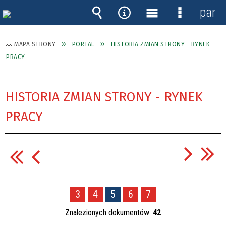
panel
Wyszukiwarka
Narzędzia
Menu
Menu
główne
szczegóło
MAPA STRONY
PORTAL
HISTORIA ZMIAN STRONY - RYNEK
PRACY
HISTORIA ZMIAN STRONY - RYNEK
PRACY
3
4
5
6
7
Znalezionych dokumentów:
42