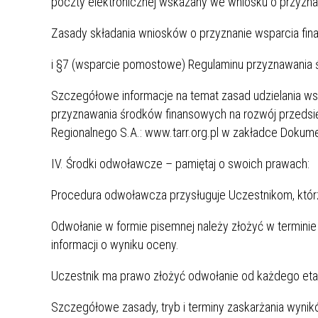
poczty elektronicznej wskazany we wniosku o przyzna
Zasady składania wniosków o przyznanie wsparcia fi
i §7 (wsparcie pomostowe) Regulaminu przyznawania 
Szczegółowe informacje na temat zasad udzielania w
przyznawania środków finansowych na rozwój przedsięb
Regionalnego S.A.: www.tarr.org.pl w zakładce Dokum
IV. Środki odwoławcze – pamiętaj o swoich prawach:
Procedura odwoławcza przysługuje Uczestnikom, którzy
Odwołanie w formie pisemnej należy złożyć w terminie
informacji o wyniku oceny.
Uczestnik ma prawo złożyć odwołanie od każdego etapu
Szczegółowe zasady, tryb i terminy zaskarżania wynik