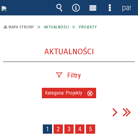
panel
Wyszukiwarka
Narzędzia
Menu
Menu
główne
szczegóło
MAPA STRONY
AKTUALNOŚCI
PROJEKTY
AKTUALNOŚCI
Filtry
Szukana fraza
Kategoria:
Projekty
Usuń
ten
filtr
Data publikacji
1
2
3
4
5
—