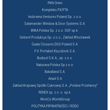
PKN Orlen
Kompleks PX/PTA
Indorama Ventures Poland Sp. z.o.o.
Salamander Window & Door Systems S.A.
WIKA Polska Sp. z o.o. SGF sp.k .
Geberit Produkcja Sp. z o.o., Zakład Włocławek
Guala Closures DGS Poland S.A.
P.V. Prefabet Kluczbork S.A.
Budizol S.K.A., sp. z o.o.
Naturana Polska Sp z o.o.
Bakalland S.A.
Anwil S.A
Zakład Krajowej Spółki Cukrowej S.A. „Polskie Przetwory”
RENEX sp. z o .o. sp.k.
WireCo WorldGroup
POLITYKA PRYWATNOŚCI / RODO