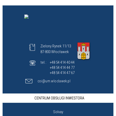
Zielony Rynek 11/13
87-800 Włocławek
tel.:
+48 54 414 40 44
+48 54 414 44 77
+48 54 414 47 67
coi@um.wloclawek.pl
CENTRUM OBSŁUGI INWESTORA
Solvay