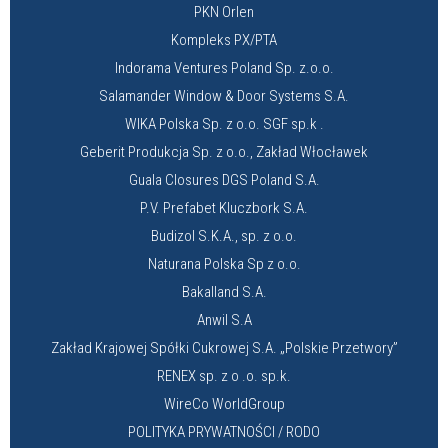
PKN Orlen
Kompleks PX/PTA
Indorama Ventures Poland Sp. z.o.o.
Salamander Window & Door Systems S.A.
WIKA Polska Sp. z o.o. SGF sp.k .
Geberit Produkcja Sp. z o.o., Zakład Włocławek
Guala Closures DGS Poland S.A.
P.V. Prefabet Kluczbork S.A.
Budizol S.K.A., sp. z o.o.
Naturana Polska Sp z o.o.
Bakalland S.A.
Anwil S.A
Zakład Krajowej Spółki Cukrowej S.A. „Polskie Przetwory”
RENEX sp. z o .o. sp.k.
WireCo WorldGroup
POLITYKA PRYWATNOŚCI / RODO