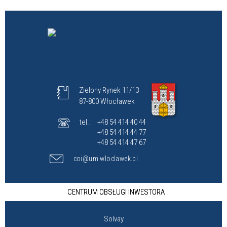
Zielony Rynek 11/13
87-800 Włocławek
tel.:
+48 54 414 40 44
+48 54 414 44 77
+48 54 414 47 67
coi@um.wloclawek.pl
CENTRUM OBSŁUGI INWESTORA
Solvay