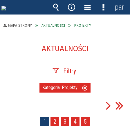
panel
Wyszukiwarka
Narzędzia
Menu
Menu
główne
szczegóło
MAPA STRONY
AKTUALNOŚCI
PROJEKTY
AKTUALNOŚCI
Filtry
Szukana fraza
Kategoria:
Projekty
Usuń
ten
filtr
Data publikacji
1
2
3
4
5
—