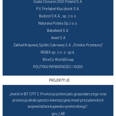
Guala Closures DGS Poland S.A.
P.V. Prefabet Kluczbork S.A.
Budizol S.K.A., sp. z o.o.
Naturana Polska Sp z o.o.
Bakalland S.A.
Anwil S.A
Zakład Krajowej Spółki Cukrowej S.A. „Polskie Przetwory”
RENEX sp. z o .o. sp.k.
WireCo WorldGroup
POLITYKA PRYWATNOŚCI / RODO
PROJEKTY UE
„Invest in BiT CITY 2. Promocja potencjału gospodarczego oraz
promocja atrakcyjności inwestycyjnej miast prezydenckich
województwa kujawsko-pomorskiego”.
gov_LAB