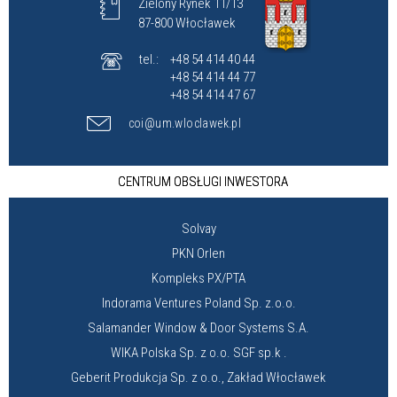
Zielony Rynek 11/13
87-800 Włocławek
tel.:
+48 54 414 40 44
+48 54 414 44 77
+48 54 414 47 67
coi@um.wloclawek.pl
CENTRUM OBSŁUGI INWESTORA
Solvay
PKN Orlen
Kompleks PX/PTA
Indorama Ventures Poland Sp. z.o.o.
Salamander Window & Door Systems S.A.
WIKA Polska Sp. z o.o. SGF sp.k .
Geberit Produkcja Sp. z o.o., Zakład Włocławek