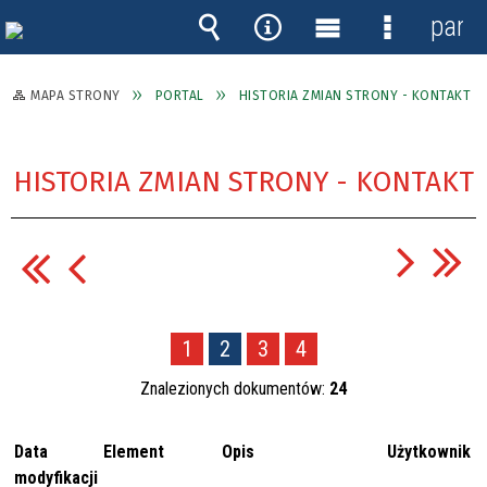
panel
Wyszukiwarka
Narzędzia
Menu
Menu
główne
szczegóło
MAPA STRONY
PORTAL
HISTORIA ZMIAN STRONY - KONTAKT
HISTORIA ZMIAN STRONY - KONTAKT
1
2
3
4
Znalezionych dokumentów:
24
Data
Element
Opis
Użytkownik
modyfikacji