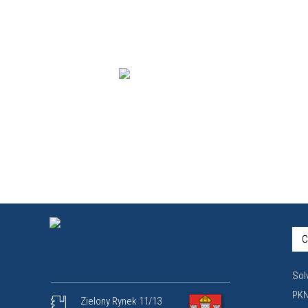
C
Sol
PKN
Zielony Rynek 11/13