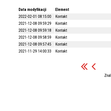
GRUNTOWEJ, STANOWIĄCEJ
ARP_POŻYCZKA ANTYINFLACYJNA
WŁASNOŚĆ SKARBU PAŃSTWA,
Data modyfikacji
Element
POŁOŻONEJ WE WŁOCŁAWKU PRZY UL.
2022-02-01 08:15:00
Kontakt
DUNINOWSKIEJ, OZNACZONEJ JAKO
2021-12-08 09:59:29
Kontakt
DZIAŁKA EWIDENCYJNA NR 26/2
2021-12-08 09:59:18
Kontakt
(WŁOCŁAWEK KM 93) O POW. 0,0835
2021-12-08 09:58:59
Kontakt
HA.
2021-12-08 09:57:45
Kontakt
2021-11-29 14:00:33
Kontakt
Zna