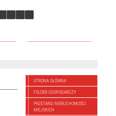
IEJSKICH
DLACZEGO WARTO TU INWESTOWAĆ
STRONA GŁÓWNA
FOLDER GOSPODARCZY
PRZETARGI NIERUCHOMOŚCI
MIEJSKICH