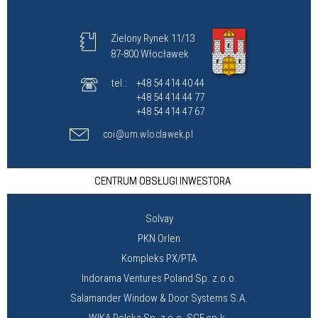
Zielony Rynek 11/13
87-800 Włocławek
tel.:
+48 54 414 40 44
+48 54 414 44 77
+48 54 414 47 67
coi@um.wloclawek.pl
CENTRUM OBSŁUGI INWESTORA
Solvay
PKN Orlen
Kompleks PX/PTA
Indorama Ventures Poland Sp. z.o.o.
Salamander Window & Door Systems S.A.