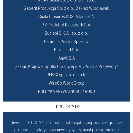
WIKA Polska Sp. z o.o. SGF sp.k .
Geberit Produkcja Sp. z o.o., Zakład Włocławek
Guala Closures DGS Poland S.A.
P.V. Prefabet Kluczbork S.A.
Budizol S.K.A., sp. z o.o.
Naturana Polska Sp z o.o.
Bakalland S.A.
Anwil S.A
Zakład Krajowej Spółki Cukrowej S.A. „Polskie Przetwory”
RENEX sp. z o .o. sp.k.
WireCo WorldGroup
POLITYKA PRYWATNOŚCI / RODO
PROJEKTY UE
„Invest in BiT CITY 2. Promocja potencjału gospodarczego oraz
promocja atrakcyjności inwestycyjnej miast prezydenckich