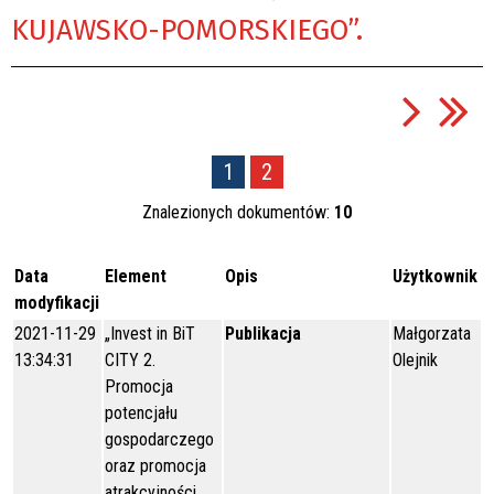
KUJAWSKO-POMORSKIEGO”.
1
2
Znalezionych dokumentów:
10
Data
Element
Opis
Użytkownik
modyfikacji
2021-11-29
„Invest in BiT
Publikacja
Małgorzata
13:34:31
CITY 2.
Olejnik
Promocja
potencjału
gospodarczego
oraz promocja
atrakcyjności