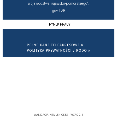
województwa kujawsko-pomorskiego”.
gov_LAB
RYNEK PRACY
PEŁNE DANE TELEADRESOWE »
POLITYKA PRYWATNOŚCI / RODO »
WALIDACJA:
HTML5
+
CSS3
+
WCAG 2.1