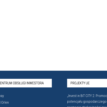
ENTRUM OBSŁUGI INWESTORA
PROJEKTY UE
vay
„Invest in BiT CITY 2. Promoc
potencjału gospodarczego
 Orlen