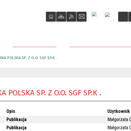
DLA PRZEDSIĘBIORCY
PRZETARGI NIERUCHOMOŚCI M
KA POLSKA SP. Z O.O. SGF SP.K .
 POLSKA SP. Z O.O. SGF SP.K .
Opis
Użytkownik
Publikacja
Małgorzata O
Publikacja
Małgorzata O