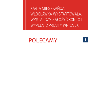
KARTA MIESZKAŃCA
WŁOCŁAWKA WYSTARTOWAŁA.
WYSTARCZY ZAŁOŻYĆ KONTO I
WYPEŁNIĆ PROSTY WNIOSEK
POLECAMY
1