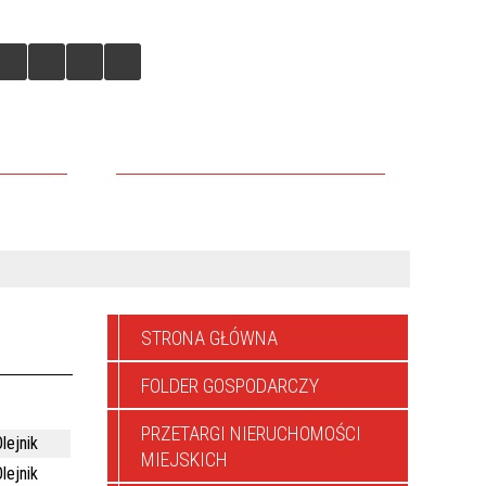
IEJSKICH
DLACZEGO WARTO TU INWESTOWAĆ
STRONA GŁÓWNA
FOLDER GOSPODARCZY
PRZETARGI NIERUCHOMOŚCI
lejnik
MIEJSKICH
lejnik