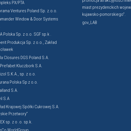
promocja atrakcyjności inw
pleks PX/PTA
miast prezydenckich woje
orama Ventures Poland Sp. z.o.o.
kujawsko-pomorskiego”.
amander Window & Door Systems
gov_LAB
.
A Polska Sp. z o.o. SGF sp.k .
erit Produkcja Sp. z o.o., Zakład
cławek
la Closures DGS Poland S.A.
. Prefabet Kluczbork S.A.
zol S.K.A., sp. z o.o.
urana Polska Sp z o.o.
alland S.A.
il S.A
ład Krajowej Spółki Cukrowej S.A.
lskie Przetwory”
EX sp. z o .o. sp.k.
eCo WorldGroup