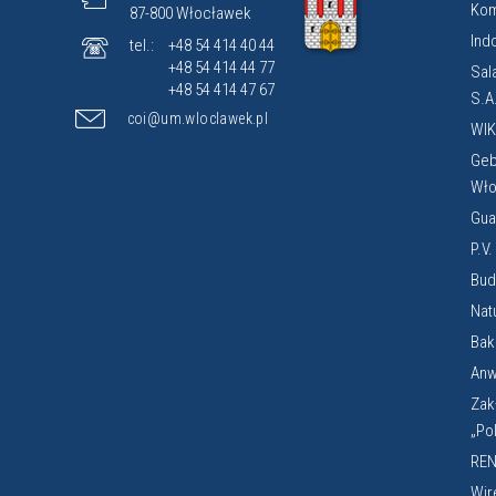
Kom
87-800 Włocławek
Ind
tel.:
+48 54 414 40 44
+48 54 414 44 77
Sal
+48 54 414 47 67
S.A
coi@um.wloclawek.pl
WIK
Geb
Wło
Gua
P.V
Budi
Nat
Bak
Anw
Zak
„Po
REN
Wir