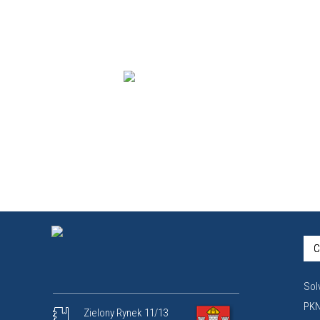
C
Sol
PKN
Zielony Rynek 11/13