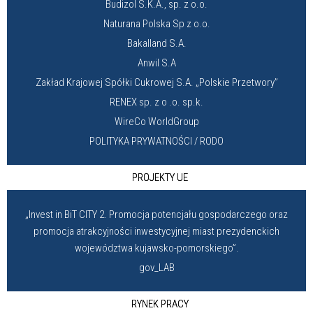
Budizol S.K.A., sp. z o.o.
Naturana Polska Sp z o.o.
Bakalland S.A.
Anwil S.A
Zakład Krajowej Spółki Cukrowej S.A. „Polskie Przetwory”
RENEX sp. z o .o. sp.k.
WireCo WorldGroup
POLITYKA PRYWATNOŚCI / RODO
PROJEKTY UE
„Invest in BiT CITY 2. Promocja potencjału gospodarczego oraz
promocja atrakcyjności inwestycyjnej miast prezydenckich
województwa kujawsko-pomorskiego”.
gov_LAB
RYNEK PRACY