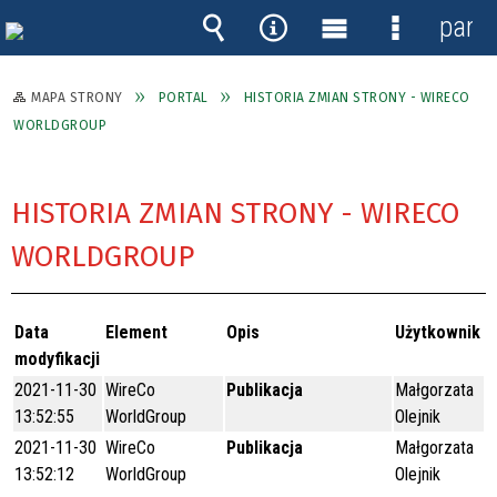
panel
Wyszukiwarka
Narzędzia
Menu
Menu
główne
szczegóło
MAPA STRONY
PORTAL
HISTORIA ZMIAN STRONY - WIRECO
WORLDGROUP
HISTORIA ZMIAN STRONY - WIRECO
WORLDGROUP
Data
Element
Opis
Użytkownik
modyfikacji
2021-11-30
WireCo
Publikacja
Małgorzata
13:52:55
WorldGroup
Olejnik
2021-11-30
WireCo
Publikacja
Małgorzata
13:52:12
WorldGroup
Olejnik