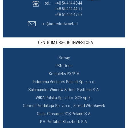
tel.:
+48 54 414 40 44
+48 54 414 44 77
+48 54 414 47 67
coi@um.wloclawek.pl
CENTRUM OBSŁUGI INWESTORA
Solvay
PKN Orlen
Kompleks PX/PTA
Indorama Ventures Poland Sp. z.o.o.
Salamander Window & Door Systems S.A.
WIKA Polska Sp. z o.o. SGF sp.k .
Geberit Produkcja Sp. z o.o., Zakład Włocławek
Guala Closures DGS Poland S.A.
P.V. Prefabet Kluczbork S.A.