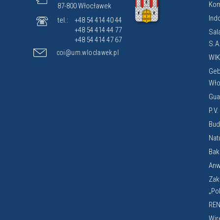
Kom
87-800 Włocławek
Ind
tel.:
+48 54 414 40 44
+48 54 414 44 77
Sal
+48 54 414 47 67
S.A
coi@um.wloclawek.pl
WIK
Geb
Wło
Gua
P.V
Budi
Nat
Bak
Anw
Zak
„Po
REN
Wir