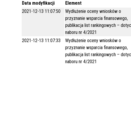
Data modyfikacji
Element
GRUNTOWEJ, STANOWIĄCEJ
ARP_POŻYCZKA ANTYINFLACYJNA
WŁASNOŚĆ SKARBU PAŃSTWA,
2021-12-13 11:07:50
Wydłużenie oceny wniosków o
POŁOŻONEJ WE WŁOCŁAWKU PRZY UL.
przyznanie wsparcia finansowego,
DUNINOWSKIEJ, OZNACZONEJ JAKO
publikacja list rankingowych – doty
DZIAŁKA EWIDENCYJNA NR 26/2
naboru nr 4/2021
(WŁOCŁAWEK KM 93) O POW. 0,0835
2021-12-13 11:07:33
Wydłużenie oceny wniosków o
HA.
przyznanie wsparcia finansowego,
publikacja list rankingowych – doty
naboru nr 4/2021