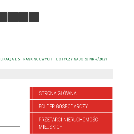
IEJSKICH
DLACZEGO WARTO TU INWESTOWAĆ
LIKACJA LIST RANKINGOWYCH – DOTYCZY NABORU NR 4/2021
STRONA GŁÓWNA
FOLDER GOSPODARCZY
PRZETARGI NIERUCHOMOŚCI
MIEJSKICH