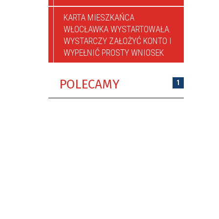
KARTA MIESZKAŃCA
WŁOCŁAWKA WYSTARTOWAŁA.
WYSTARCZY ZAŁOŻYĆ KONTO I
WYPEŁNIĆ PROSTY WNIOSEK
POLECAMY
1