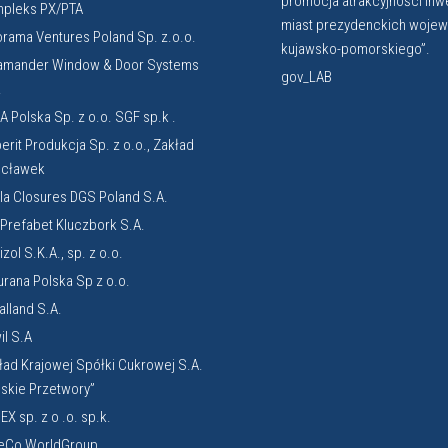
promocja atrakcyjności inw
pleks PX/PTA
miast prezydenckich woje
orama Ventures Poland Sp. z.o.o.
kujawsko-pomorskiego”.
amander Window & Door Systems
gov_LAB
.
A Polska Sp. z o.o. SGF sp.k .
erit Produkcja Sp. z o.o., Zakład
cławek
la Closures DGS Poland S.A.
. Prefabet Kluczbork S.A.
zol S.K.A., sp. z o.o.
urana Polska Sp z o.o.
alland S.A.
il S.A
ład Krajowej Spółki Cukrowej S.A.
lskie Przetwory”
EX sp. z o .o. sp.k.
eCo WorldGroup