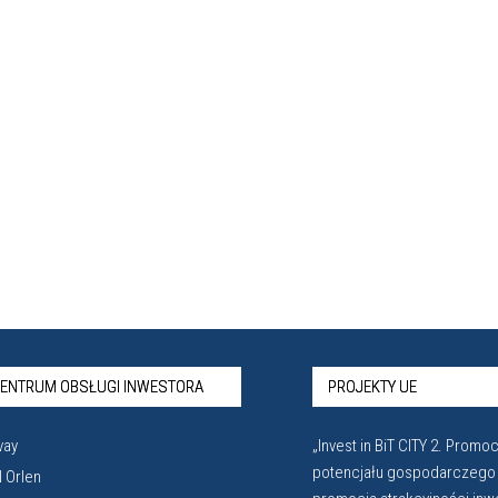
ENTRUM OBSŁUGI INWESTORA
PROJEKTY UE
vay
„Invest in BiT CITY 2. Promoc
potencjału gospodarczego
 Orlen