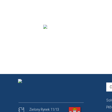
C
Sol
PKN
Zielony Rynek 11/13