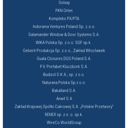
Solvay
PKN Orlen
Kompleks PX/PTA
Indorama Ventures Poland Sp. z.o.o.
Salamander Window & Door Systems S.A.
WIKA Polska Sp. z o.o. SGF sp.k .
Geberit Produkcja Sp. z o.o., Zakład Włocławek
Guala Closures DGS Poland S.A.
P.V. Prefabet Kluczbork S.A.
Budizol S.K.A., sp. z o.o.
Naturana Polska Sp z o.o.
Bakalland S.A.
Anwil S.A
Zakład Krajowej Spółki Cukrowej S.A. „Polskie Przetwory”
RENEX sp. z o .o. sp.k.
WireCo WorldGroup