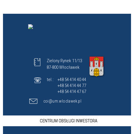
Zielony Rynek 11/13
87-800 Włocławek
tel.:
+48 54 414 40 44
+48 54 414 44 77
+48 54 414 47 67
coi@um.wloclawek.pl
CENTRUM OBSŁUGI INWESTORA