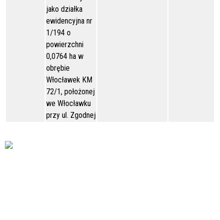
jako działka
ewidencyjna nr
1/194 o
powierzchni
0,0764 ha w
obrębie
Włocławek KM
72/1, położonej
we Włocławku
przy ul. Zgodnej