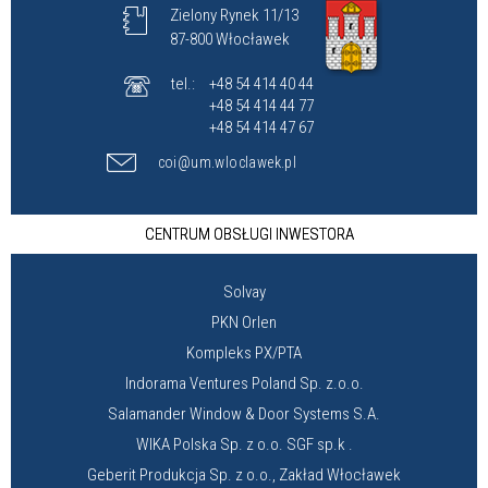
Zielony Rynek 11/13
87-800 Włocławek
tel.:
+48 54 414 40 44
+48 54 414 44 77
+48 54 414 47 67
coi@um.wloclawek.pl
CENTRUM OBSŁUGI INWESTORA
Solvay
PKN Orlen
Kompleks PX/PTA
Indorama Ventures Poland Sp. z.o.o.
Salamander Window & Door Systems S.A.
WIKA Polska Sp. z o.o. SGF sp.k .
Geberit Produkcja Sp. z o.o., Zakład Włocławek