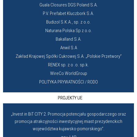
Guala Closures DGS Poland S.A.
P.V. Prefabet Kluczbork S.A.
Budizol S.K.A., sp. z o.o.
Naturana Polska Sp z o.o.
Bakalland S.A.
Anwil S.A
Zakład Krajowej Spółki Cukrowej S.A. „Polskie Przetwory”
RENEX sp. z o .o. sp.k.
WireCo WorldGroup
POLITYKA PRYWATNOŚCI / RODO
PROJEKTY UE
„Invest in BiT CITY 2. Promocja potencjału gospodarczego oraz
promocja atrakcyjności inwestycyjnej miast prezydenckich
województwa kujawsko-pomorskiego”.