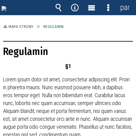
panel
Wyszukiwarka
Narzędzia
Menu
Menu
główne
szczegóło
MAPA STRONY
REGULAMIN
Regulamin
§1
Lorem ipsum dolor sit amet, consectetur adipiscing elit. Proin
in pharetra mauris. Nunc euismod posuere nibh, a dapibus
eros tempor eget. Nulla non bibendum erat. Curabitur lacus
nunc, lobortis nec quam accumsan, semper ultricies odio.
Aliquam blandit, neque et porta fermentum, nisi quam varius
est, sit amet consectetur orci ante in nunc. Aliquam accumsan
augue porta odio congue venenatis. Phasellus ut nunc facilisis,
egestas nisl sed, condimentum quam.