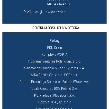
+48 54 414 47 67
coi@um.wloclawek.pl
CENTRUM OBSŁUGI INWESTORA
Solvay
PKN Orlen
Kompleks PX/PTA
Indorama Ventures Poland Sp. z.o.o.
Salamander Window & Door Systems S.A.
WIKA Polska Sp. z o.o. SGF sp.k .
Geberit Produkcja Sp. z o.o., Zakład Włocławek
Guala Closures DGS Poland S.A.
P.V. Prefabet Kluczbork S.A.
Budizol S.K.A., sp. z o.o.