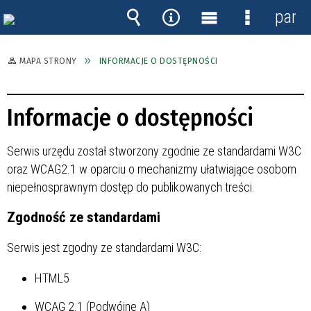
panel
Wyszukiwarka
Narzędzia
Menu
Menu
główne
szczegóło
MAPA STRONY
INFORMACJE O DOSTĘPNOŚCI
Informacje o dostępności
Serwis urzędu został stworzony zgodnie ze standardami W3C
oraz WCAG2.1 w oparciu o mechanizmy ułatwiające osobom
niepełnosprawnym dostęp do publikowanych treści.
Zgodność ze standardami
Serwis jest zgodny ze standardami W3C:
HTML5
WCAG 2.1 (Podwójne A)