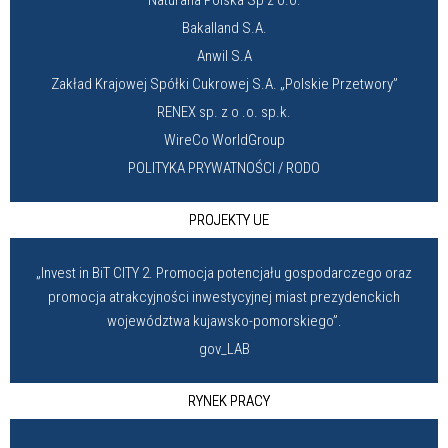
Naturana Polska Sp z o.o.
Bakalland S.A.
Anwil S.A
Zakład Krajowej Spółki Cukrowej S.A. „Polskie Przetwory”
RENEX sp. z o .o. sp.k.
WireCo WorldGroup
POLITYKA PRYWATNOŚCI / RODO
PROJEKTY UE
„Invest in BiT CITY 2. Promocja potencjału gospodarczego oraz
promocja atrakcyjności inwestycyjnej miast prezydenckich
województwa kujawsko-pomorskiego”.
gov_LAB
RYNEK PRACY