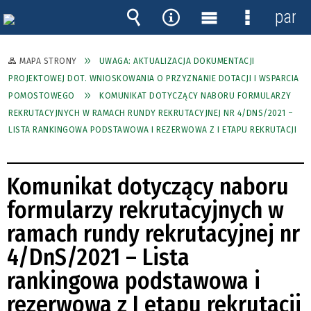
panel
Wyszukiwarka
Narzędzia
Menu
Menu
główne
szczegóło
MAPA STRONY
UWAGA: AKTUALIZACJA DOKUMENTACJI
PROJEKTOWEJ DOT. WNIOSKOWANIA O PRZYZNANIE DOTACJI I WSPARCIA
POMOSTOWEGO
KOMUNIKAT DOTYCZĄCY NABORU FORMULARZY
REKRUTACYJNYCH W RAMACH RUNDY REKRUTACYJNEJ NR 4/DNS/2021 –
LISTA RANKINGOWA PODSTAWOWA I REZERWOWA Z I ETAPU REKRUTACJI
Komunikat dotyczący naboru
formularzy rekrutacyjnych w
ramach rundy rekrutacyjnej nr
4/DnS/2021 – Lista
rankingowa podstawowa i
rezerwowa z I etapu rekrutacji