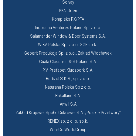
Solvay
PKN Orlen
Kompleks PX/PTA
Indorama Ventures Poland Sp. z.o.o.
Salamander Window & Door Systems S.A.
WIKA Polska Sp. z o.o. SGF sp.k .
Geberit Produkcja Sp. z o.o., Zakład Włocławek
Guala Closures DGS Poland S.A.
P.V. Prefabet Kluczbork S.A.
Budizol S.K.A., sp. z o.o.
Naturana Polska Sp z o.o.
Bakalland S.A.
Anwil S.A
Zakład Krajowej Spółki Cukrowej S.A. „Polskie Przetwory”
RENEX sp. z o .o. sp.k.
WireCo WorldGroup