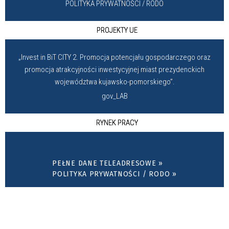
POLITYKA PRYWATNOŚCI / RODO
PROJEKTY UE
„Invest in BiT CITY 2. Promocja potencjału gospodarczego oraz
promocja atrakcyjności inwestycyjnej miast prezydenckich
województwa kujawsko-pomorskiego”.
gov_LAB
RYNEK PRACY
PEŁNE DANE TELEADRESOWE »
POLITYKA PRYWATNOŚCI / RODO »