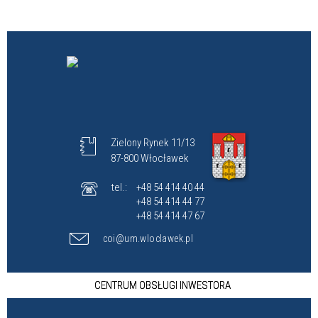
Zielony Rynek 11/13
87-800 Włocławek
tel.:
+48 54 414 40 44
+48 54 414 44 77
+48 54 414 47 67
coi@um.wloclawek.pl
CENTRUM OBSŁUGI INWESTORA