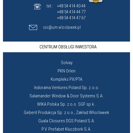
tel.:
+48 54 414 40 44
+48 54 414 44 77
+48 54 414 47 67
coi@um.wloclawek.pl
CENTRUM OBSŁUGI INWESTORA
Solvay
PKN Orlen
Kompleks PX/PTA
Indorama Ventures Poland Sp. z.o.o.
Salamander Window & Door Systems S.A.
WIKA Polska Sp. z o.o. SGF sp.k .
Geberit Produkcja Sp. z o.o., Zakład Włocławek
Guala Closures DGS Poland S.A.
P.V. Prefabet Kluczbork S.A.