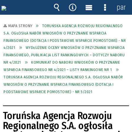
panel
Wyszukiwarka
Narzędzia
Menu
Menu
główne
szczegóło
MAPA STRONY
TORUŃSKA AGENCJA ROZWOJU REGIONALNEGO
S.A. OGŁOSIŁA NABÓR WNIOSKÓW O PRZYZNANIE WSPARCIA
FINANSOWEGO (DOTACJA I PODSTAWOWE WSPARCIE POMOSTOWE) - NR
4/2021
WYDŁUŻENIE OCENY WNIOSKÓW O PRZYZNANIE WSPARCIA
FINANSOWEGO, PUBLIKACJA LIST RANKINGOWYCH – DOTYCZY NABORU
NR 4/2021
KOMUNIKAT DO NABORU WNIOSKÓW O PRZYZNANIE
WSPARCIA FINANSOWEGO NR 4/2021 – LISTY RANKINGOWE NR 1
TORUŃSKA AGENCJA ROZWOJU REGIONALNEGO S.A. OGŁOSIŁA NABÓR
WNIOSKÓW O PRZYZNANIE WSPARCIA FINANSOWEGO (DOTACJA I
PODSTAWOWE WSPARCIE POMOSTOWE) - NR 5/2021
Toruńska Agencja Rozwoju
Regionalnego S.A. ogłosiła