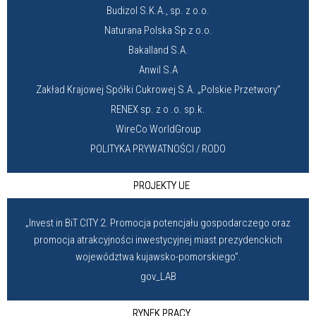
Budizol S.K.A., sp. z o.o.
Naturana Polska Sp z o.o.
Bakalland S.A.
Anwil S.A
Zakład Krajowej Spółki Cukrowej S.A. „Polskie Przetwory”
RENEX sp. z o .o. sp.k.
WireCo WorldGroup
POLITYKA PRYWATNOŚCI / RODO
PROJEKTY UE
„Invest in BiT CITY 2. Promocja potencjału gospodarczego oraz
promocja atrakcyjności inwestycyjnej miast prezydenckich
województwa kujawsko-pomorskiego”.
gov_LAB
RYNEK PRACY