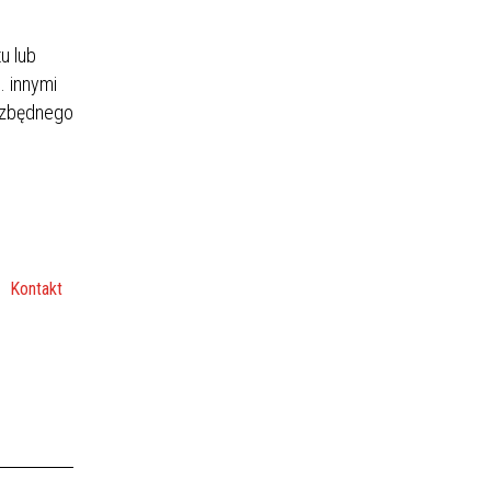
u lub
. innymi
iezbędnego
Kontakt