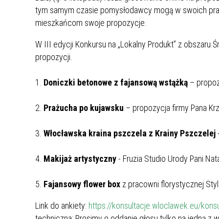
GRUNTOWEJ, STANOWIĄCEJ
tym samym czasie pomysłodawcy mogą w swoich prac
ARP_POŻYCZKA ANTYINFLACYJNA
WŁASNOŚĆ SKARBU PAŃSTWA,
mieszkańcom swoje propozycje.
POŁOŻONEJ WE WŁOCŁAWKU PRZY UL.
DUNINOWSKIEJ, OZNACZONEJ JAKO
W III edycji Konkursu na „Lokalny Produkt” z obszar
DZIAŁKA EWIDENCYJNA NR 26/2
propozycji.
(WŁOCŁAWEK KM 93) O POW. 0,0835
HA.
1.
Doniczki betonowe z fajansową wstążką
– propoz
2.
Prażucha po kujawsku
– propozycja firmy Pana Kr
3.
Włocławska kraina pszczela z Krainy Pszczelej
4.
Makijaż artystyczny
- Fruzia Studio Urody Pani Natal
5.
Fajansowy flower box
z pracowni florystycznej Styl
Link do ankiety:
https://konsultacje.wloclawek.eu/k
techniczna: Prosimy o oddanie głosu tylko na jedną z 