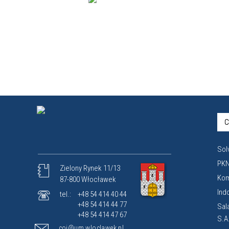
C
Sol
PKN
Zielony Rynek 11/13
Kom
87-800 Włocławek
Ind
tel.:
+48 54 414 40 44
+48 54 414 44 77
Sal
+48 54 414 47 67
S.A
coi@um.wloclawek.pl