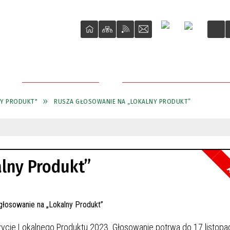
DLA PRZEDSIĘBIORCY
PRZETARGI NIERUCHOMOŚCI M
NY PRODUKT"
RUSZA GŁOSOWANIE NA „LOKALNY PRODUKT”
lny Produkt”
A
opozycje Lokalnego Produktu 2023. Głosowanie potrwa do 17 listop