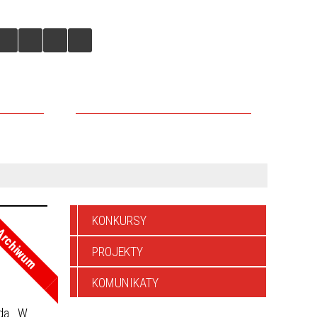
IEJSKICH
DLACZEGO WARTO TU INWESTOWAĆ
KONKURSY
rchiwum
PROJEKTY
KOMUNIKATY
ada. W