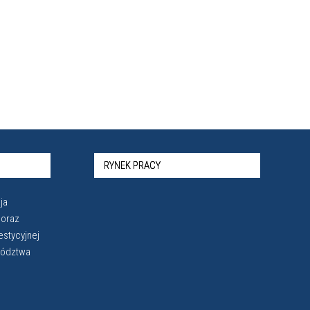
RYNEK PRACY
ja
 oraz
estycyjnej
wództwa