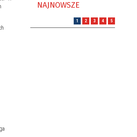
NAJNOWSZE
m
1
2
3
4
5
ch
ga