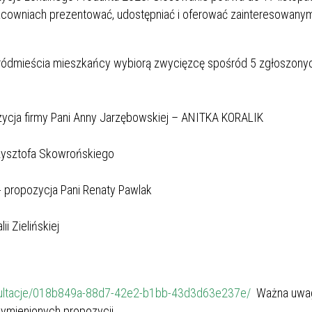
owniach prezentować, udostępniać i oferować zainteresowany
u Śródmieścia mieszkańcy wybiorą zwycięzcę spośród 5 zgłoszony
ycja firmy Pani Anny Jarzębowskiej – ANITKA KORALIK
zysztofa Skowrońskiego
- propozycja Pani Renaty Pawlak
ii Zielińskiej
onsultacje/018b849a-88d7-42e2-b1bb-43d3d63e237e/
Ważna uwa
wymienionych propozycji.