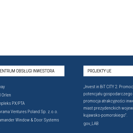
ENTRUM OBSŁUGI INWESTORA
PROJEKTY UE
vay
„Invest in BiT CITY 2. Promoc
potencjału gospodarczego
 Orlen
promocja atrakcyjności inw
pleks PX/PTA
miast prezydenckich woje
orama Ventures Poland Sp. z.o.o.
kujawsko-pomorskiego”.
amander Window & Door Systems
gov_LAB
.