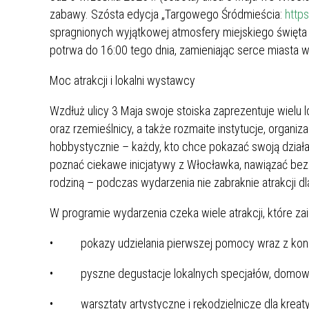
GRUNTOWEJ, STANOWIĄCEJ
zabawy. Szósta edycja „Targowego Śródmieścia:
http
ARP_POŻYCZKA ANTYINFLACYJNA
WŁASNOŚĆ SKARBU PAŃSTWA,
spragnionych wyjątkowej atmosfery miejskiego święta 
POŁOŻONEJ WE WŁOCŁAWKU PRZY UL.
potrwa do 16:00 tego dnia, zamieniając serce miasta 
DUNINOWSKIEJ, OZNACZONEJ JAKO
DZIAŁKA EWIDENCYJNA NR 26/2
Moc atrakcji i lokalni wystawcy
(WŁOCŁAWEK KM 93) O POW. 0,0835
HA.
Wzdłuż ulicy 3 Maja swoje stoiska zaprezentuje wielu 
oraz rzemieślnicy, a także rozmaite instytucje, organi
hobbystycznie – każdy, kto chce pokazać swoją działaln
poznać ciekawe inicjatywy z Włocławka, nawiązać bezp
rodziną – podczas wydarzenia nie zabraknie atrakcji d
W programie wydarzenia czeka wiele atrakcji, które z
• pokazy udzielania pierwszej pomocy wraz z konku
• pyszne degustacje lokalnych specjałów, domowe 
• warsztaty artystyczne i rękodzielnicze dla kreat