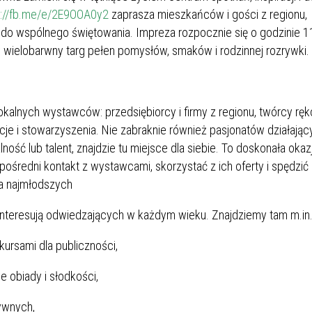
s://fb.me/e/2E9OOA0y2
zaprasza mieszkańców i gości z regionu,
do wspólnego świętowania. Impreza rozpocznie się o godzinie 11
w wielobarwny targ pełen pomysłów, smaków i rodzinnej rozrywki.
lokalnych wystawców: przedsiębiorcy i firmy z regionu, twórcy ręk
zacje i stowarzyszenia. Nie zabraknie również pasjonatów działają
ość lub talent, znajdzie tu miejsce dla siebie. To doskonała okazj
ośredni kontakt z wystawcami, skorzystać z ich oferty i spędzić
la najmłodszych
ainteresują odwiedzających w każdym wieku. Znajdziemy tam m.in.
rsami dla publiczności,
obiady i słodkości,
ywnych,