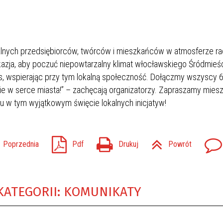
kalnych przedsiębiorców, twórców i mieszkańców w atmosferze ra
okazja, aby poczuć niepowtarzalny klimat włocławskiego Śródmieś
as, wspierając przy tym lokalną społeczność. Dołączmy wszyscy 
życie w serce miasta!” – zachęcają organizatorzy. Zapraszamy mie
łu w tym wyjątkowym święcie lokalnych inicjatyw!
Poprzednia
Pdf
Drukuj
Powrót
KATEGORII: KOMUNIKATY