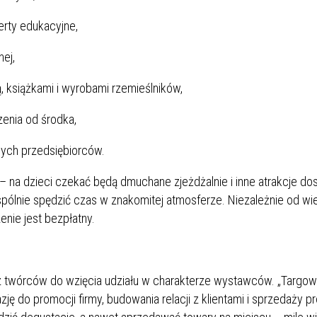
erty edukacyjne,
ej,
 książkami i wyrobami rzemieślników,
nia od środka,
ych przedsiębiorców.
na dzieci czekać będą dmuchane zjeżdżalnie i inne atrakcje do
pólnie spędzić czas w znakomitej atmosferze. Niezależnie od wi
enie jest bezpłatny.
raz twórców do wzięcia udziału w charakterze wystawców. „Targo
ję do promocji firmy, budowania relacji z klientami i sprzedaży p