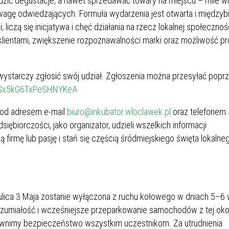
zić degustacje, a nawet sprzedawać towary na miejscu – mile wi
uwagę odwiedzających. Formuła wydarzenia jest otwarta i między
iczą się inicjatywa i chęć działania na rzecz lokalnej społecznośc
klientami, zwiększenie rozpoznawalności marki oraz możliwość p
wystarczy zgłosić swój udział. Zgłoszenia można przesyłać poprz
le/Gx5kG6TxPeSHNYKeA
 pod adresem e-mail
biuro@inkubator.wloclawek.pl
oraz telefonem
ębiorczości, jako organizator, udzieli wszelkich informacji
irmę lub pasję i stań się częścią śródmiejskiego święta lokalne
ulica 3 Maja zostanie wyłączona z ruchu kołowego w dniach 5–6 
zumiałość i wcześniejsze przeparkowanie samochodów z tej oko
pewnimy bezpieczeństwo wszystkim uczestnikom. Za utrudnienia