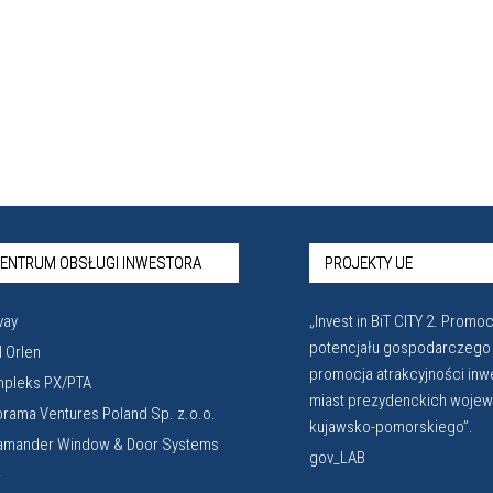
ENTRUM OBSŁUGI INWESTORA
PROJEKTY UE
vay
„Invest in BiT CITY 2. Promoc
potencjału gospodarczego
 Orlen
promocja atrakcyjności inw
pleks PX/PTA
miast prezydenckich woje
orama Ventures Poland Sp. z.o.o.
kujawsko-pomorskiego”.
amander Window & Door Systems
gov_LAB
.