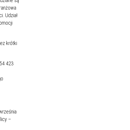
dziane są
branżowa
i. Udział
romocji
ez krótki
 54 423
go
września
licy –