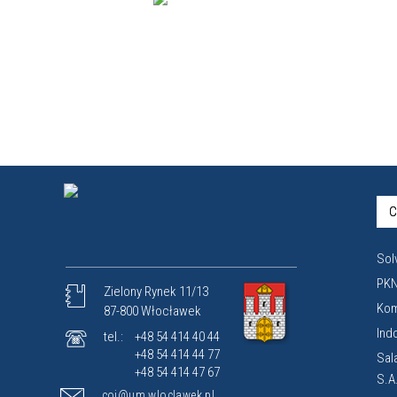
C
Sol
PKN
Zielony Rynek 11/13
Kom
87-800 Włocławek
Ind
tel.:
+48 54 414 40 44
+48 54 414 44 77
Sal
+48 54 414 47 67
S.A
coi@um.wloclawek.pl