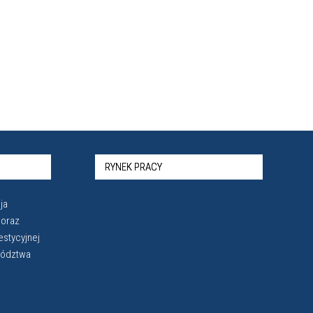
RYNEK PRACY
ja
 oraz
estycyjnej
wództwa