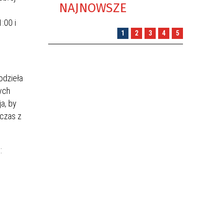
NAJNOWSZE
:00 i
1
2
3
4
5
odzieła
cych
a, by
 czas z
: