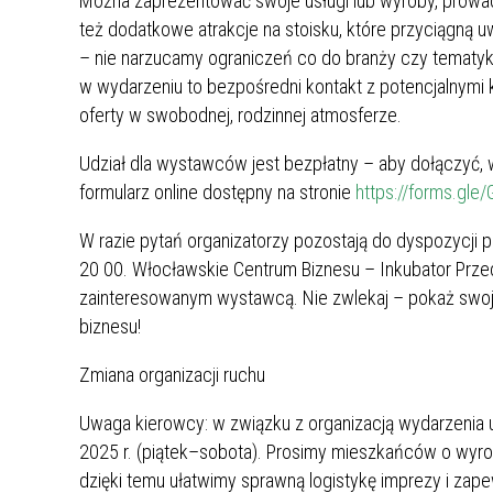
Można zaprezentować swoje usługi lub wyroby, prowad
też dodatkowe atrakcje na stoisku, które przyciągną 
– nie narzucamy ograniczeń co do branży czy tematyki, l
w wydarzeniu to bezpośredni kontakt z potencjalnymi 
oferty w swobodnej, rodzinnej atmosferze.
Udział dla wystawców jest bezpłatny – aby dołączyć, 
formularz online dostępny na stronie
https://forms.g
W razie pytań organizatorzy pozostają do dyspozycji
20 00. Włocławskie Centrum Biznesu – Inkubator Przedsi
zainteresowanym wystawcą. Nie zwlekaj – pokaż swoją f
biznesu!
Zmiana organizacji ruchu
Uwaga kierowcy: w związku z organizacją wydarzenia 
2025 r. (piątek–sobota). Prosimy mieszkańców o wyro
dzięki temu ułatwimy sprawną logistykę imprezy i za