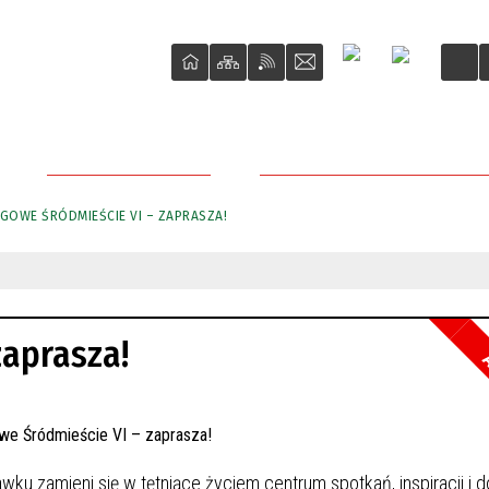
DLA PRZEDSIĘBIORCY
PRZETARGI NIERUCHOMOŚCI M
GOWE ŚRÓDMIEŚCIE VI – ZAPRASZA!
zaprasza!
A
wku zamieni się w tętniące życiem centrum spotkań, inspiracji i d