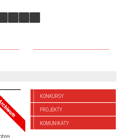
IEJSKICH
DLACZEGO WARTO TU INWESTOWAĆ
KONKURSY
rchiwum
PROJEKTY
KOMUNIKATY
obrej