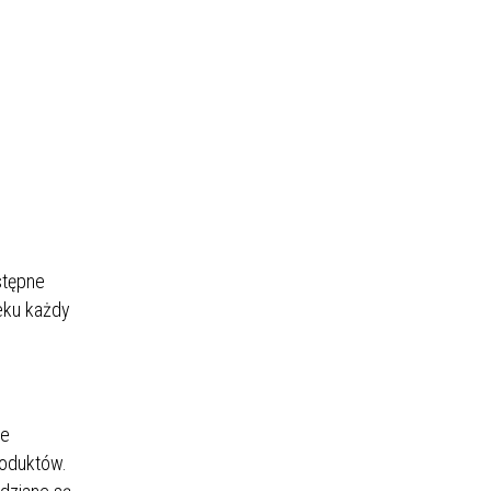
stępne
eku każdy
we
roduktów.