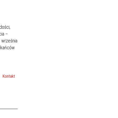
dości,
cia –
6 września
szkańców
Kontakt