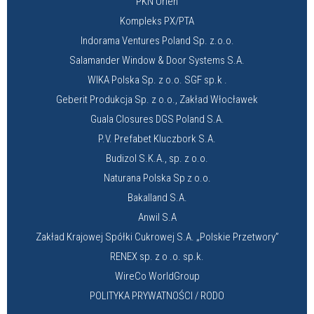
PKN Orlen
Kompleks PX/PTA
Indorama Ventures Poland Sp. z.o.o.
Salamander Window & Door Systems S.A.
WIKA Polska Sp. z o.o. SGF sp.k .
Geberit Produkcja Sp. z o.o., Zakład Włocławek
Guala Closures DGS Poland S.A.
P.V. Prefabet Kluczbork S.A.
Budizol S.K.A., sp. z o.o.
Naturana Polska Sp z o.o.
Bakalland S.A.
Anwil S.A
Zakład Krajowej Spółki Cukrowej S.A. „Polskie Przetwory”
RENEX sp. z o .o. sp.k.
WireCo WorldGroup
POLITYKA PRYWATNOŚCI / RODO