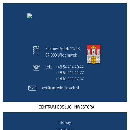
Zielony Rynek 11/13
87-800 Włocławek
tel.:
+48 54 414 40 44
+48 54 414 44 77
+48 54 414 47 67
coi@um.wloclawek.pl
CENTRUM OBSŁUGI INWESTORA
Solvay