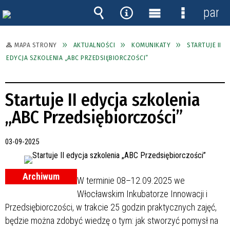
panel
Wyszukiwarka
Narzędzia
Menu
Menu
główne
szczegóło
MAPA STRONY
AKTUALNOŚCI
KOMUNIKATY
STARTUJE II
EDYCJA SZKOLENIA „ABC PRZEDSIĘBIORCZOŚCI”
Startuje II edycja szkolenia
„ABC Przedsiębiorczości”
03-09-2025
Archiwum
W terminie 08–12.09.2025 we
Włocławskim Inkubatorze Innowacji i
Przedsiębiorczości, w trakcie 25 godzin praktycznych zajęć,
będzie można zdobyć wiedzę o tym: jak stworzyć pomysł na