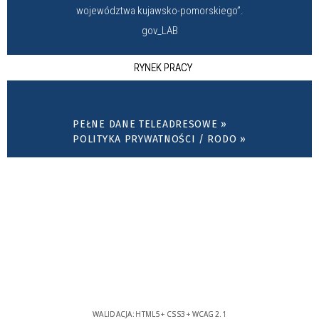
województwa kujawsko-pomorskiego”.
gov_LAB
RYNEK PRACY
PEŁNE DANE TELEADRESOWE »
POLITYKA PRYWATNOŚCI / RODO »
WALIDACJA:
HTML5
+
CSS3
+
WCAG 2.1