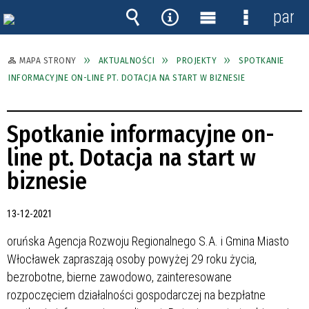
panel
Wyszukiwarka
Narzędzia
Menu
Menu
główne
szczegóło
MAPA STRONY
AKTUALNOŚCI
PROJEKTY
SPOTKANIE
INFORMACYJNE ON-LINE PT. DOTACJA NA START W BIZNESIE
Spotkanie informacyjne on-
line pt. Dotacja na start w
biznesie
13-12-2021
oruńska Agencja Rozwoju Regionalnego S.A. i Gmina Miasto
Włocławek zapraszają osoby powyżej 29 roku życia,
bezrobotne, bierne zawodowo, zainteresowane
rozpoczęciem działalności gospodarczej na bezpłatne