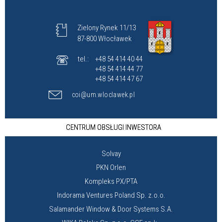
Zielony Rynek 11/13
87-800 Włocławek
tel.:
+48 54 414 40 44
+48 54 414 44 77
+48 54 414 47 67
coi@um.wloclawek.pl
CENTRUM OBSŁUGI INWESTORA
Solvay
PKN Orlen
Kompleks PX/PTA
Indorama Ventures Poland Sp. z.o.o.
Salamander Window & Door Systems S.A.