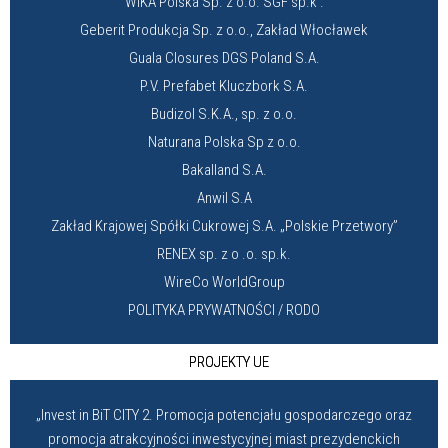
WIKA Polska Sp. z o.o. SGF sp.k .
Geberit Produkcja Sp. z o.o., Zakład Włocławek
Guala Closures DGS Poland S.A.
P.V. Prefabet Kluczbork S.A.
Budizol S.K.A., sp. z o.o.
Naturana Polska Sp z o.o.
Bakalland S.A.
Anwil S.A
Zakład Krajowej Spółki Cukrowej S.A. „Polskie Przetwory”
RENEX sp. z o .o. sp.k.
WireCo WorldGroup
POLITYKA PRYWATNOŚCI / RODO
PROJEKTY UE
„Invest in BiT CITY 2. Promocja potencjału gospodarczego oraz
promocja atrakcyjności inwestycyjnej miast prezydenckich