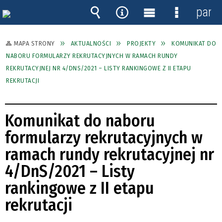
panel
Wyszukiwarka
Narzędzia
Menu
Menu
główne
szczegóło
MAPA STRONY
AKTUALNOŚCI
PROJEKTY
KOMUNIKAT DO
NABORU FORMULARZY REKRUTACYJNYCH W RAMACH RUNDY
REKRUTACYJNEJ NR 4/DNS/2021 – LISTY RANKINGOWE Z II ETAPU
REKRUTACJI
Komunikat do naboru
formularzy rekrutacyjnych w
ramach rundy rekrutacyjnej nr
4/DnS/2021 – Listy
rankingowe z II etapu
rekrutacji