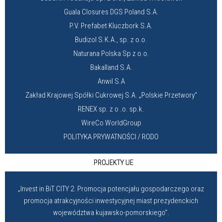
Guala Closures DGS Poland S.A.
P.V. Prefabet Kluczbork S.A.
Budizol S.K.A., sp. z o.o.
Naturana Polska Sp z o.o.
Bakalland S.A.
Anwil S.A
Zakład Krajowej Spółki Cukrowej S.A. „Polskie Przetwory”
RENEX sp. z o .o. sp.k.
WireCo WorldGroup
POLITYKA PRYWATNOŚCI / RODO
PROJEKTY UE
„Invest in BiT CITY 2. Promocja potencjału gospodarczego oraz
promocja atrakcyjności inwestycyjnej miast prezydenckich
województwa kujawsko-pomorskiego”.