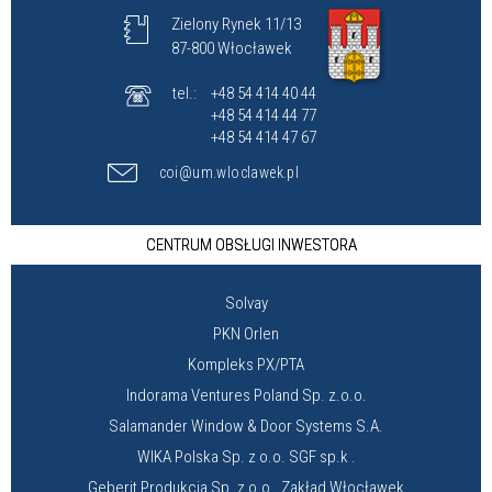
Zielony Rynek 11/13
87-800 Włocławek
tel.:
+48 54 414 40 44
+48 54 414 44 77
+48 54 414 47 67
coi@um.wloclawek.pl
CENTRUM OBSŁUGI INWESTORA
Solvay
PKN Orlen
Kompleks PX/PTA
Indorama Ventures Poland Sp. z.o.o.
Salamander Window & Door Systems S.A.
WIKA Polska Sp. z o.o. SGF sp.k .
Geberit Produkcja Sp. z o.o., Zakład Włocławek