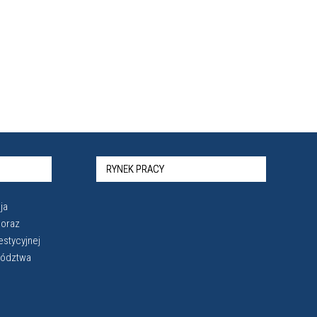
RYNEK PRACY
ja
 oraz
estycyjnej
wództwa