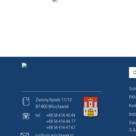
C
Sol
PKN
Zielony Rynek 11/13
Kom
87-800 Włocławek
Ind
tel.:
+48 54 414 40 44
+48 54 414 44 77
Sal
+48 54 414 47 67
S.A
coi@um.wloclawek.pl