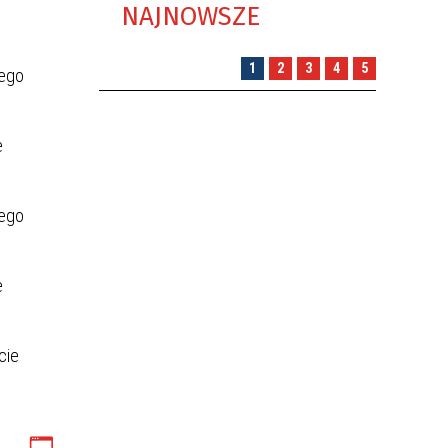
NAJNOWSZE
1
2
3
4
5
wego
e
wego
e
cie