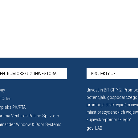
ENTRUM OBSŁUGI INWESTORA
PROJEKTY UE
vay
„Invest in BiT CITY 2. Promoc
potencjału gospodarczego
 Orlen
promocja atrakcyjności inw
pleks PX/PTA
miast prezydenckich woje
orama Ventures Poland Sp. z.o.o.
kujawsko-pomorskiego”.
amander Window & Door Systems
gov_LAB
.