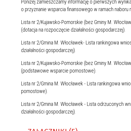
Poniżej zamieszczamy informację o pierwszych wyni
GRUNTOWEJ, STANOWIĄCEJ
ARP_POŻYCZKA ANTYINFLACYJNA
o przyznanie wsparcia finansowego w ramach naboru n
WŁASNOŚĆ SKARBU PAŃSTWA,
POŁOŻONEJ WE WŁOCŁAWKU PRZY UL.
Lista nr 2/Kujawsko-Pomorskie (bez Gminy M. Włocław
DUNINOWSKIEJ, OZNACZONEJ JAKO
(dotacja na rozpoczęcie działalności gospodarczej).
DZIAŁKA EWIDENCYJNA NR 26/2
(WŁOCŁAWEK KM 93) O POW. 0,0835
Lista nr 2/Gmina M. Włocławek- Lista rankingowa wni
HA.
działalności gospodarczej).
Lista nr 2/Kujawsko-Pomorskie (bez Gminy M. Włocław
(podstawowe wsparcie pomostowe).
Lista nr 2/Gmina M. Włocławek - Lista rankingowa w
pomostowe).
Lista nr 2/Gmina M. Włocławek - Lista odrzuconych w
działalności gospodarczej).