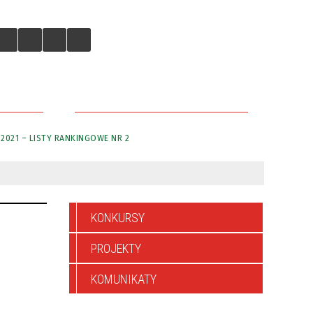
IEJSKICH
DLACZEGO WARTO TU INWESTOWAĆ
021 – LISTY RANKINGOWE NR 2
KONKURSY
PROJEKTY
KOMUNIKATY