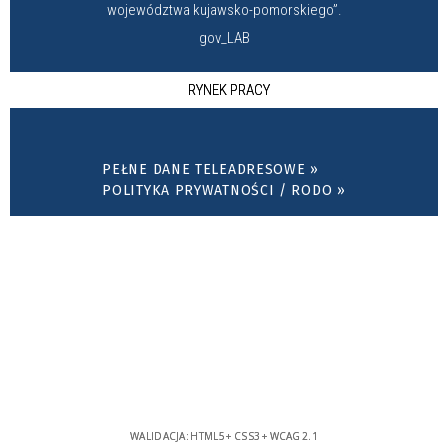
województwa kujawsko-pomorskiego”.
gov_LAB
RYNEK PRACY
PEŁNE DANE TELEADRESOWE »
POLITYKA PRYWATNOŚCI / RODO »
WALIDACJA:
HTML5
+
CSS3
+
WCAG 2.1