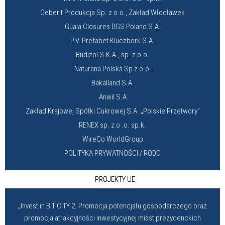
Geberit Produkcja Sp. z o.o., Zakład Włocławek
Guala Closures DGS Poland S.A.
P.V. Prefabet Kluczbork S.A.
Budizol S.K.A., sp. z o.o.
Naturana Polska Sp z o.o.
Bakalland S.A.
Anwil S.A
Zakład Krajowej Spółki Cukrowej S.A. „Polskie Przetwory”
RENEX sp. z o .o. sp.k.
WireCo WorldGroup
POLITYKA PRYWATNOŚCI / RODO
PROJEKTY UE
„Invest in BiT CITY 2. Promocja potencjału gospodarczego oraz
promocja atrakcyjności inwestycyjnej miast prezydenckich