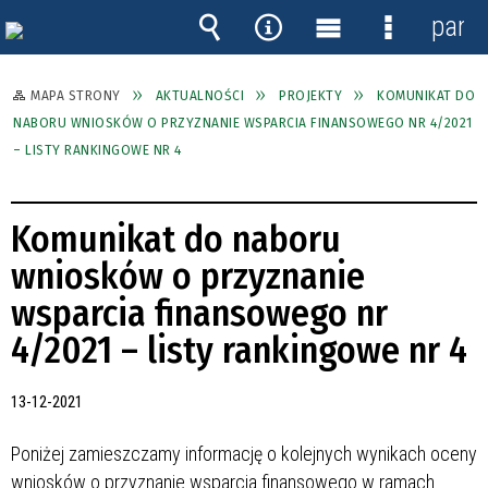
panel
Wyszukiwarka
Narzędzia
Menu
Menu
główne
szczegóło
MAPA STRONY
AKTUALNOŚCI
PROJEKTY
KOMUNIKAT DO
NABORU WNIOSKÓW O PRZYZNANIE WSPARCIA FINANSOWEGO NR 4/2021
– LISTY RANKINGOWE NR 4
Komunikat do naboru
wniosków o przyznanie
wsparcia finansowego nr
4/2021 – listy rankingowe nr 4
13-12-2021
Poniżej zamieszczamy informację o kolejnych wynikach oceny
wniosków o przyznanie wsparcia finansowego w ramach