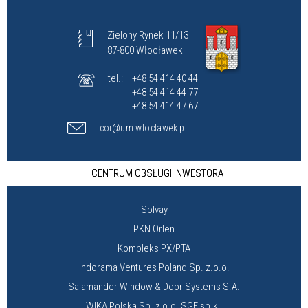
Zielony Rynek 11/13
87-800 Włocławek
tel.:
+48 54 414 40 44
+48 54 414 44 77
+48 54 414 47 67
coi@um.wloclawek.pl
CENTRUM OBSŁUGI INWESTORA
Solvay
PKN Orlen
Kompleks PX/PTA
Indorama Ventures Poland Sp. z.o.o.
Salamander Window & Door Systems S.A.
WIKA Polska Sp. z o.o. SGF sp.k .