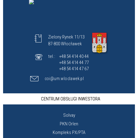
Zielony Rynek 11/13
87-800 Włocławek
tel.:
+48 54 414 40 44
+48 54 414 44 77
+48 54 414 47 67
coi@um.wloclawek.pl
CENTRUM OBSŁUGI INWESTORA
Solvay
PKN Orlen
Kompleks PX/PTA