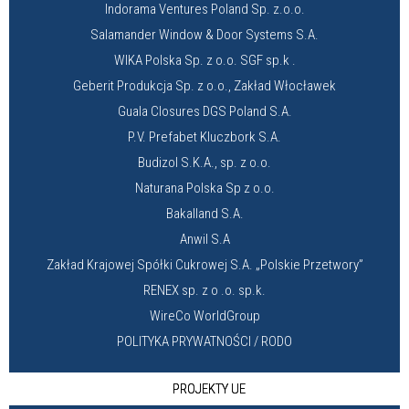
Indorama Ventures Poland Sp. z.o.o.
Salamander Window & Door Systems S.A.
WIKA Polska Sp. z o.o. SGF sp.k .
Geberit Produkcja Sp. z o.o., Zakład Włocławek
Guala Closures DGS Poland S.A.
P.V. Prefabet Kluczbork S.A.
Budizol S.K.A., sp. z o.o.
Naturana Polska Sp z o.o.
Bakalland S.A.
Anwil S.A
Zakład Krajowej Spółki Cukrowej S.A. „Polskie Przetwory”
RENEX sp. z o .o. sp.k.
WireCo WorldGroup
POLITYKA PRYWATNOŚCI / RODO
PROJEKTY UE