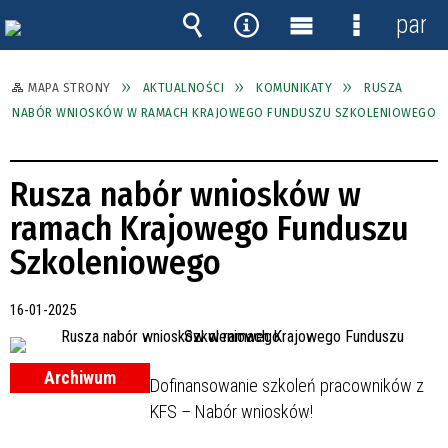
panel
Wyszukiwarka
Narzędzia
Menu
Menu
główne
szczegóło
MAPA STRONY
AKTUALNOŚCI
KOMUNIKATY
RUSZA
NABÓR WNIOSKÓW W RAMACH KRAJOWEGO FUNDUSZU SZKOLENIOWEGO
Rusza nabór wniosków w
ramach Krajowego Funduszu
Szkoleniowego
16-01-2025
Archiwum
Dofinansowanie szkoleń pracowników z
KFS – Nabór wniosków!